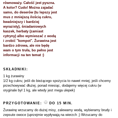
równoważy. Całość jest pyszna.
A kolor? Cudo! Można zajadać
samo, do deserów (tu lepszy jest
mus z mniejszą ilością cukru,
kwaśniejszy i bardziej
wyrazisty), śniadaniowych
kaszek, herbaty (zamiast
cytryny) albo wymieszać z wodą
i zrobić "kompot". Żurawina jest
bardzo zdrowa, ale nie będę
wam o tym truła, bo pełno jest
informacji na ten temat :)
SKŁADNIKI:
1 kg żurawiny
1/2 kg cukru; jeśli do bieżącego spożycia to nawet mniej; jeśli chcemy
przechowywać dłużej, ponad miesiąc, dodajemy więcej cukru (w
oryginale był 1 kg, ale wtedy jest mega ulepek)
PRZYGOTOWANIE:
DO 15 MIN.
Żurawinę wrzucamy do dużej misy, zalewamy wodą, wybieramy brudy i
zepsute owoce (uprzejmie wypływają na wierzch ;) Wrzucamy do