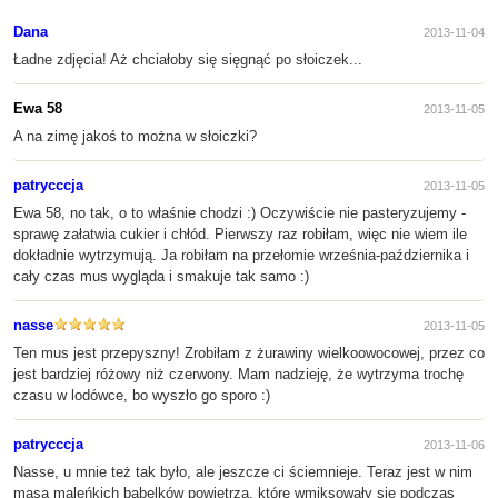
Dana
2013-11-04
Ładne zdjęcia! Aż chciałoby się sięgnąć po słoiczek...
Ewa 58
2013-11-05
A na zimę jakoś to można w słoiczki?
patrycccja
2013-11-05
Ewa 58, no tak, o to właśnie chodzi :) Oczywiście nie pasteryzujemy -
sprawę załatwia cukier i chłód. Pierwszy raz robiłam, więc nie wiem ile
dokładnie wytrzymują. Ja robiłam na przełomie września-października i
cały czas mus wygląda i smakuje tak samo :)
nasse
2013-11-05
Ten mus jest przepyszny! Zrobiłam z żurawiny wielkoowocowej, przez co
jest bardziej różowy niż czerwony. Mam nadzieję, że wytrzyma trochę
czasu w lodówce, bo wyszło go sporo :)
patrycccja
2013-11-06
Nasse, u mnie też tak było, ale jeszcze ci ściemnieje. Teraz jest w nim
masa maleńkich bąbelków powietrza, które wmiksowały się podczas