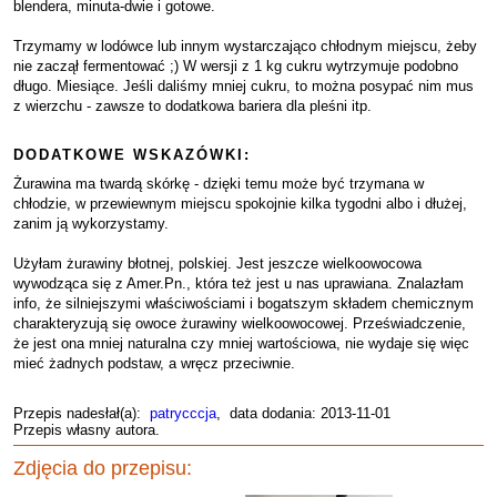
blendera, minuta-dwie i gotowe.
Trzymamy w lodówce lub innym wystarczająco chłodnym miejscu, żeby
nie zaczął fermentować ;) W wersji z 1 kg cukru wytrzymuje podobno
długo. Miesiące. Jeśli daliśmy mniej cukru, to można posypać nim mus
z wierzchu - zawsze to dodatkowa bariera dla pleśni itp.
DODATKOWE WSKAZÓWKI:
Żurawina ma twardą skórkę - dzięki temu może być trzymana w
chłodzie, w przewiewnym miejscu spokojnie kilka tygodni albo i dłużej,
zanim ją wykorzystamy.
Użyłam żurawiny błotnej, polskiej. Jest jeszcze wielkoowocowa
wywodząca się z Amer.Pn., która też jest u nas uprawiana. Znalazłam
info, że silniejszymi właściwościami i bogatszym składem chemicznym
charakteryzują się owoce żurawiny wielkoowocowej. Przeświadczenie,
że jest ona mniej naturalna czy mniej wartościowa, nie wydaje się więc
mieć żadnych podstaw, a wręcz przeciwnie.
Przepis nadesłał(a):
patrycccja
, data dodania: 2013-11-01
Przepis własny autora.
Zdjęcia do przepisu: