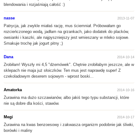
blendowania i rozjaśniają całość :)
nasse
2013-11-07
Patrycja, jak zwykle miałaś rację, mus ściemniał. Próbowałam go
rozcieńczonego wodą, jadłam na grzankach, jako dodatek do placków,
owsianki i kaszki, ale najpyszniejszy jest wmieszany w mleko sojowe.
Smakuje trochę jak jogurt pitny ;)
Dana
2014-10-14
Zrobiłam! Wyszły mi 4,5 "dżemówek". Chętnie zrobiłabym jeszcze, ale w
sklepach nie maja już słoiczków. Ten mus jest naprawdę super! Z
czekoladowym deserem sojowym - wprost boski...
Amatorka
2014-10-16
Żurawina ma dużo szczawianów, albo jakiś tego typu substancji, które
nie są dobre dla kości, stawów.
Megi
2014-10-17
Żurawina na kwas benzoesowy i zakwasza organizm podobnie jak śliwki,
borówki i maliny