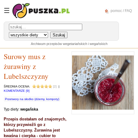
☰
pomoc / FAQ
Archiwum przepisów wegetariańskich i wegańskich
Surowy mus z
żurawiny z
Lubelszczyzny
ŚREDNIA OCENA:
[2]
|
KOMENTARZE [9]
Przetwory na słodko (dżemy, kompoty)
Typ diety:
wegańska
Przepis dostałam od znajomych,
którzy przywieźli go z
Lubelszczyzny. Żurawina jest
kwaśna i cierpka - cukier to