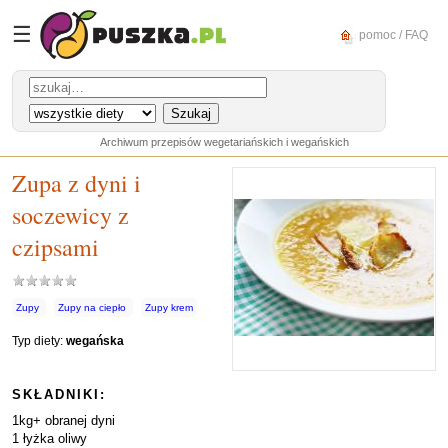
☰
pomoc / FAQ
Archiwum przepisów wegetariańskich i wegańskich
Zupa z dyni i
soczewicy z
czipsami
Zupy
Zupy na ciepło
Zupy krem
Typ diety:
wegańska
SKŁADNIKI:
1kg+ obranej dyni
1 łyżka oliwy