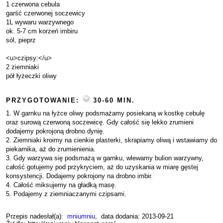
1 czerwona cebula
garść czerwonej soczewicy
1L wywaru warzywnego
ok. 5-7 cm korzeń imbiru
sól, pieprz
<u>czipsy:</u>
2 ziemniaki
pół łyżeczki oliwy
PRZYGOTOWANIE:
30-60 MIN.
1. W garnku na łyżce oliwy podsmażamy posiekaną w kostkę cebulę
oraz surową czerwoną soczewicę. Gdy całość się lekko zrumieni
dodajemy pokrojoną drobno dynię.
2. Ziemniaki kroimy na cienkie plasterki, skrapiamy oliwą i wstawiamy do
piekarnika, aż do zrumienienia.
3. Gdy warzywa się podsmażą w garnku, wlewamy bulion warzywny,
całość gotujemy pod przykryciem, aż do uzyskania w miarę gęstej
konsystencji. Dodajemy pokrojony na drobno imbir.
4. Całość miksujemy na gładką masę.
5. Podajemy z ziemniaczanymi czipsami.
Przepis nadesłał(a):
mniumniu
, data dodania: 2013-09-21