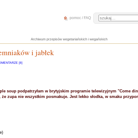
pomoc / FAQ
Archiwum przepisów wegetariańskich i wegańskich
iemniaków i jabłek
OMENTARZE [8]
pple soup podpatrzyłam w brytyjskim programie telewizyjnym "Come dine
że zupa nie wszystkim posmakuje. Jest lekko słodka, w smaku przypo
e)