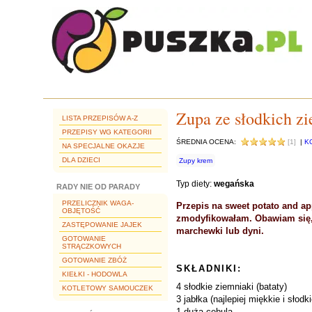
Zupa ze słodkich z
LISTA PRZEPISÓW A-Z
PRZEPISY WG KATEGORII
ŚREDNIA OCENA:
[1]
|
K
NA SPECJALNE OKAZJE
DLA DZIECI
Zupy krem
Typ diety:
wegańska
RADY NIE OD PARADY
PRZELICZNIK WAGA-
Przepis na sweet potato and a
OBJĘTOŚĆ
zmodyfikowałam. Obawiam się, 
ZASTĘPOWANIE JAJEK
marchewki lub dyni.
GOTOWANIE
STRĄCZKOWYCH
GOTOWANIE ZBÓŻ
SKŁADNIKI:
KIEŁKI - HODOWLA
4 słodkie ziemniaki (bataty)
KOTLETOWY SAMOUCZEK
3 jabłka (najlepiej miękkie i słodki
1 duża cebula