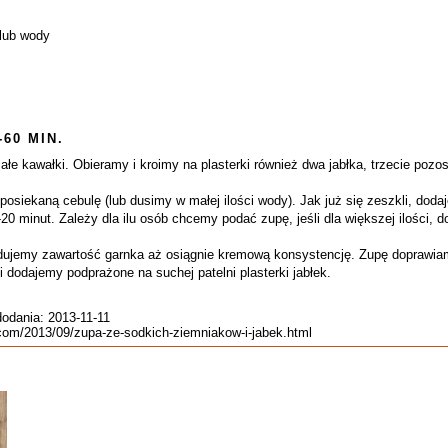
 lub wody
-60 MIN.
łe kawałki. Obieramy i kroimy na plasterki również dwa jabłka, trzecie pozos
siekaną cebulę (lub dusimy w małej ilości wody). Jak już się zeszkli, dodaj
0 minut. Zależy dla ilu osób chcemy podać zupę, jeśli dla większej ilości, d
ujemy zawartość garnka aż osiągnie kremową konsystencję. Zupę doprawiamy
dodajemy podprażone na suchej patelni plasterki jabłek.
dodania: 2013-11-11
.com/2013/09/zupa-ze-sodkich-ziemniakow-i-jabek.html