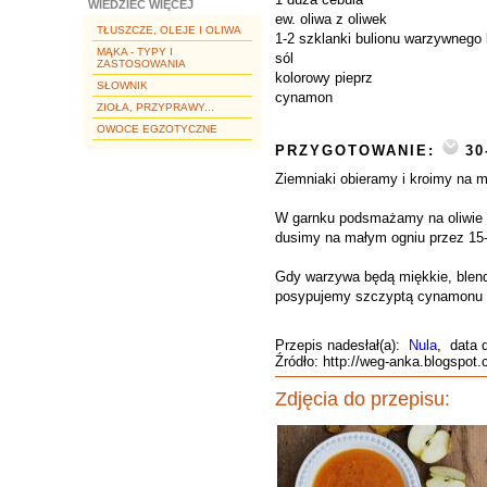
WIEDZIEĆ WIĘCEJ
ew. oliwa z oliwek
TŁUSZCZE, OLEJE I OLIWA
1-2 szklanki bulionu warzywnego
MĄKA - TYPY I
sól
ZASTOSOWANIA
kolorowy pieprz
SŁOWNIK
cynamon
ZIOŁA, PRZYPRAWY...
OWOCE EGZOTYCZNE
PRZYGOTOWANIE:
30
Ziemniaki obieramy i kroimy na ma
W garnku podsmażamy na oliwie po
dusimy na małym ogniu przez 15-2
Gdy warzywa będą miękkie, blend
posypujemy szczyptą cynamonu i 
Przepis nadesłał(a):
Nula
, data 
Źródło: http://weg-anka.blogspot
Zdjęcia do przepisu: