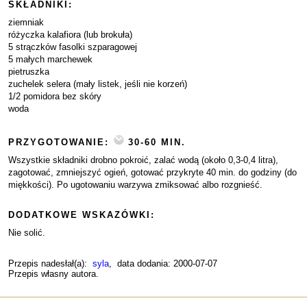
SKŁADNIKI:
ziemniak
różyczka kalafiora (lub brokuła)
5 strączków fasolki szparagowej
5 małych marchewek
pietruszka
zuchelek selera (mały listek, jeśli nie korzeń)
1/2 pomidora bez skóry
woda
PRZYGOTOWANIE:
30-60 MIN.
Wszystkie składniki drobno pokroić, zalać wodą (około 0,3-0,4 litra),
zagotować, zmniejszyć ogień, gotować przykryte 40 min. do godziny (do
miękkości). Po ugotowaniu warzywa zmiksować albo rozgnieść.
DODATKOWE WSKAZÓWKI:
Nie solić.
Przepis nadesłał(a):
syla
, data dodania: 2000-07-07
Przepis własny autora.