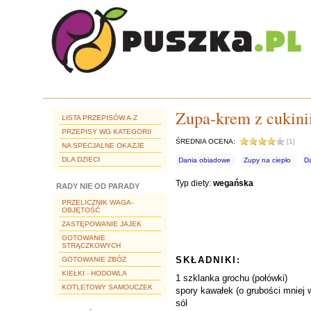
Zupa-krem z cukinii
LISTA PRZEPISÓW A-Z
PRZEPISY WG KATEGORII
ŚREDNIA OCENA:
[1]
NA SPECJALNE OKAZJE
DLA DZIECI
Dania obiadowe
Zupy na ciepło
D
Typ diety:
wegańska
RADY NIE OD PARADY
PRZELICZNIK WAGA-
OBJĘTOŚĆ
ZASTĘPOWANIE JAJEK
GOTOWANIE
STRĄCZKOWYCH
SKŁADNIKI:
GOTOWANIE ZBÓŻ
KIEŁKI - HODOWLA
1 szklanka grochu (połówki)
KOTLETOWY SAMOUCZEK
spory kawałek (o grubości mniej w
sól