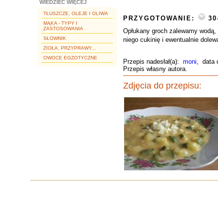
WIEDZIEĆ WIĘCEJ
TŁUSZCZE, OLEJE I OLIWA
PRZYGOTOWANIE:
30
MĄKA - TYPY I
ZASTOSOWANIA
Opłukany groch zalewamy wodą, s
SŁOWNIK
niego cukinię i ewentualnie dole
ZIOŁA, PRZYPRAWY...
OWOCE EGZOTYCZNE
Przepis nadesłał(a):
moni
, data 
Przepis własny autora.
Zdjęcia do przepisu: