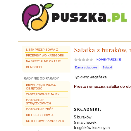
Sałatka z buraków,
LISTA PRZEPISÓW A-Z
PRZEPISY WG KATEGORII
|
KOMENTARZE [3]
NA SPECJALNE OKAZJE
DLA DZIECI
Dania obiadowe
Sałatki
Typ diety:
wegańska
RADY NIE OD PARADY
PRZELICZNIK WAGA-
Prosta i smaczna sałatka do o
OBJĘTOŚĆ
ZASTĘPOWANIE JAJEK
GOTOWANIE
STRĄCZKOWYCH
SKŁADNIKI:
GOTOWANIE ZBÓŻ
KIEŁKI - HODOWLA
5 buraków
KOTLETOWY SAMOUCZEK
5 marchewek
5 ogórków kiszonych