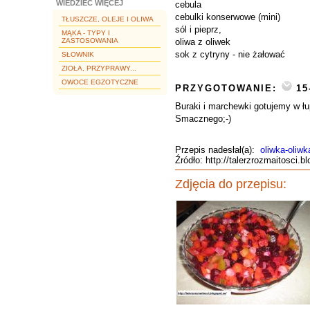
WIEDZIEĆ WIĘCEJ
cebula
cebulki konserwowe (mini)
TŁUSZCZE, OLEJE I OLIWA
sól i pieprz,
MĄKA - TYPY I
ZASTOSOWANIA
oliwa z oliwek
sok z cytryny - nie żałować
SŁOWNIK
ZIOŁA, PRZYPRAWY...
OWOCE EGZOTYCZNE
PRZYGOTOWANIE:
15
Buraki i marchewki gotujemy w łu
Smacznego;-)
Przepis nadesłał(a):
oliwka-oliwk
Źródło: http://talerzrozmaitosci.b
Zdjęcia do przepisu: