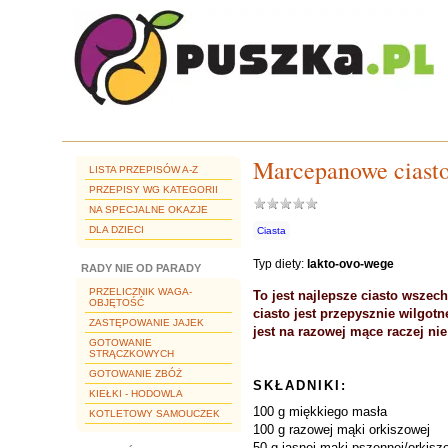
Marcepanowe ciasto
LISTA PRZEPISÓW A-Z
PRZEPISY WG KATEGORII
NA SPECJALNE OKAZJE
DLA DZIECI
Ciasta
Typ diety:
lakto-ovo-wege
RADY NIE OD PARADY
PRZELICZNIK WAGA-
To jest najlepsze ciasto wszec
OBJĘTOŚĆ
ciasto jest przepysznie wilgotn
ZASTĘPOWANIE JAJEK
jest na razowej mące raczej nie
GOTOWANIE
STRĄCZKOWYCH
GOTOWANIE ZBÓŻ
SKŁADNIKI:
KIEŁKI - HODOWLA
100 g miękkiego masła
KOTLETOWY SAMOUCZEK
100 g razowej mąki orkiszowej
50 g jasnej mąki pszennej/orkisz