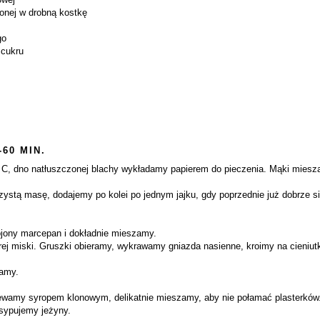
onej w drobną kostkę
go
 cukru
-60 MIN.
 C, dno natłuszczonej blachy wykładamy papierem do pieczenia. Mąki miesz
stą masę, dodajemy po kolei po jednym jajku, gdy poprzednie już dobrze si
jony marcepan i dokładnie mieszamy.
j miski. Gruszki obieramy, wykrawamy gniazda nasienne, kroimy na cieniutk
zamy.
ewamy syropem klonowym, delikatnie mieszamy, aby nie połamać plasterków. 
sypujemy jeżyny.