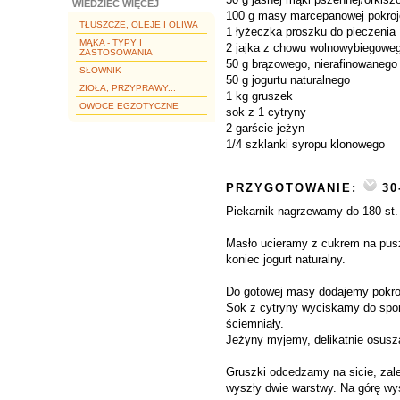
WIEDZIEĆ WIĘCEJ
100 g masy marcepanowej pokroj
TŁUSZCZE, OLEJE I OLIWA
1 łyżeczka proszku do pieczenia
MĄKA - TYPY I
2 jajka z chowu wolnowybiegowe
ZASTOSOWANIA
50 g brązowego, nierafinowanego
SŁOWNIK
50 g jogurtu naturalnego
ZIOŁA, PRZYPRAWY...
1 kg gruszek
OWOCE EGZOTYCZNE
sok z 1 cytryny
2 garście jeżyn
1/4 szklanki syropu klonowego
PRZYGOTOWANIE:
30
Piekarnik nagrzewamy do 180 st.
Masło ucieramy z cukrem na puszy
koniec jogurt naturalny.
Do gotowej masy dodajemy pokro
Sok z cytryny wyciskamy do spore
ściemniały.
Jeżyny myjemy, delikatnie osus
Gruszki odcedzamy na sicie, zal
wyszły dwie warstwy. Na górę wy