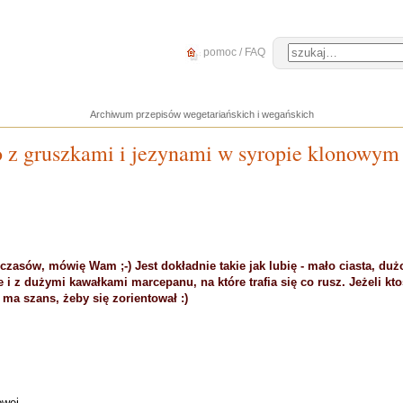
pomoc / FAQ
Archiwum przepisów wegetariańskich i wegańskich
 z gruszkami i jezynami w syropie klonowym
hczasów, mówię Wam ;-) Jest dokładnie takie jak lubię - mało ciasta, d
e i z dużymi kawałkami marcepanu, na które trafia się co rusz. Jeżeli kto
 ma szans, żeby się zorientował :)
owej