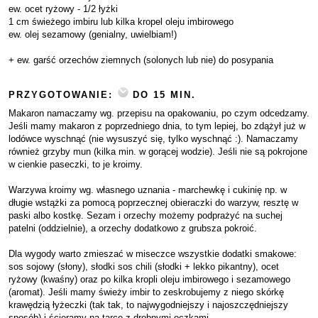
ew. ocet ryżowy - 1/2 łyżki
1 cm świeżego imbiru lub kilka kropel oleju imbirowego
ew. olej sezamowy (genialny, uwielbiam!)
+ ew. garść orzechów ziemnych (solonych lub nie) do posypania
PRZYGOTOWANIE:
DO 15 MIN.
Makaron namaczamy wg. przepisu na opakowaniu, po czym odcedzamy.
Jeśli mamy makaron z poprzedniego dnia, to tym lepiej, bo zdążył już w
lodówce wyschnąć (nie wysuszyć się, tylko wyschnąć :). Namaczamy
również grzyby mun (kilka min. w gorącej wodzie). Jeśli nie są pokrojone
w cienkie paseczki, to je kroimy.
Warzywa kroimy wg. własnego uznania - marchewkę i cukinię np. w
długie wstążki za pomocą poprzecznej obieraczki do warzyw, resztę w
paski albo kostkę. Sezam i orzechy możemy podprażyć na suchej
patelni (oddzielnie), a orzechy dodatkowo z grubsza pokroić.
Dla wygody warto zmieszać w miseczce wszystkie dodatki smakowe:
sos sojowy (słony), słodki sos chili (słodki + lekko pikantny), ocet
ryżowy (kwaśny) oraz po kilka kropli oleju imbirowego i sezamowego
(aromat). Jeśli mamy świeży imbir to zeskrobujemy z niego skórkę
krawędzią łyżeczki (tak tak, to najwygodniejszy i najoszczędniejszy
sposób) i ścieramy na tarce z drobnymi oczkami.