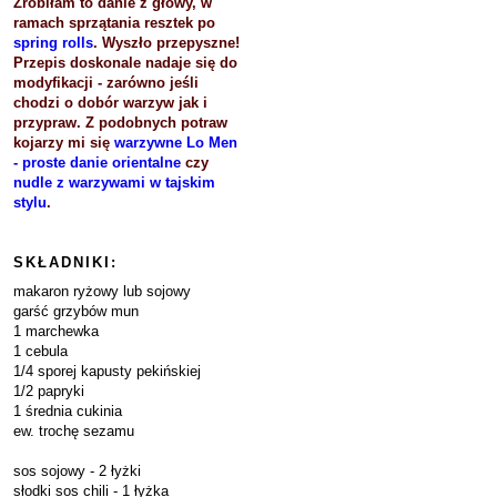
Zrobiłam to danie z głowy, w
ramach sprzątania resztek po
spring rolls
. Wyszło przepyszne!
Przepis doskonale nadaje się do
modyfikacji - zarówno jeśli
chodzi o dobór warzyw jak i
przypraw. Z podobnych potraw
kojarzy mi się
warzywne Lo Men
- proste danie orientalne
czy
nudle z warzywami w tajskim
stylu
.
SKŁADNIKI:
makaron ryżowy lub sojowy
garść grzybów mun
1 marchewka
1 cebula
1/4 sporej kapusty pekińskiej
1/2 papryki
1 średnia cukinia
ew. trochę sezamu
sos sojowy - 2 łyżki
słodki sos chili - 1 łyżka