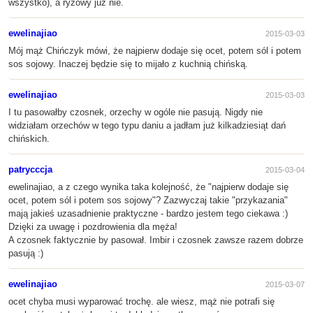
wszystko), a ryżowy już nie.
ewelinajiao
2015-03-03
Mój mąż Chińczyk mówi, że najpierw dodaje się ocet, potem sól i potem
sos sojowy. Inaczej będzie się to mijało z kuchnią chińską.
ewelinajiao
2015-03-03
I tu pasowałby czosnek, orzechy w ogóle nie pasują. Nigdy nie
widziałam orzechów w tego typu daniu a jadłam już kilkadziesiąt dań
chińskich.
patrycccja
2015-03-04
ewelinajiao, a z czego wynika taka kolejność, że "najpierw dodaje się
ocet, potem sól i potem sos sojowy"? Zazwyczaj takie "przykazania"
mają jakieś uzasadnienie praktyczne - bardzo jestem tego ciekawa :)
Dzięki za uwagę i pozdrowienia dla męża!
A czosnek faktycznie by pasował. Imbir i czosnek zawsze razem dobrze
pasują :)
ewelinajiao
2015-03-07
ocet chyba musi wyparować trochę. ale wiesz, mąż nie potrafi się