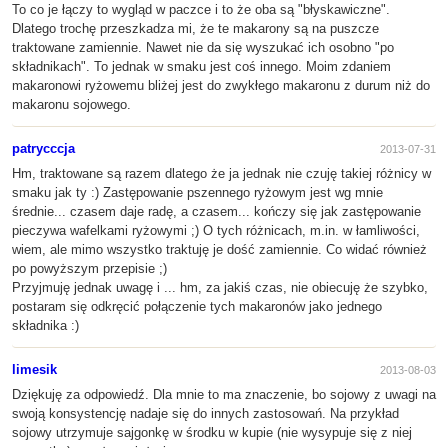
To co je łączy to wygląd w paczce i to że oba są "błyskawiczne".
Dlatego trochę przeszkadza mi, że te makarony są na puszcze
traktowane zamiennie. Nawet nie da się wyszukać ich osobno "po
składnikach". To jednak w smaku jest coś innego. Moim zdaniem
makaronowi ryżowemu bliżej jest do zwykłego makaronu z durum niż do
makaronu sojowego.
patrycccja
2013-07-31
Hm, traktowane są razem dlatego że ja jednak nie czuję takiej różnicy w
smaku jak ty :) Zastępowanie pszennego ryżowym jest wg mnie
średnie... czasem daje radę, a czasem... kończy się jak zastępowanie
pieczywa wafelkami ryżowymi ;) O tych różnicach, m.in. w łamliwości,
wiem, ale mimo wszystko traktuję je dość zamiennie. Co widać również
po powyższym przepisie ;)
Przyjmuję jednak uwagę i ... hm, za jakiś czas, nie obiecuję że szybko,
postaram się odkręcić połączenie tych makaronów jako jednego
składnika :)
limesik
2013-08-03
Dziękuję za odpowiedź. Dla mnie to ma znaczenie, bo sojowy z uwagi na
swoją konsystencję nadaje się do innych zastosowań. Na przykład
sojowy utrzymuje sajgonkę w środku w kupie (nie wysypuje się z niej