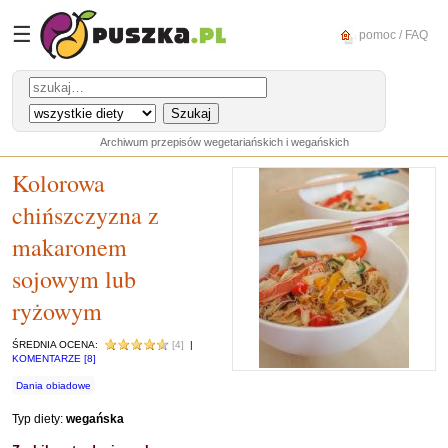
☰
pomoc / FAQ
Archiwum przepisów wegetariańskich i wegańskich
Kolorowa
chińszczyzna z
makaronem
sojowym lub
ryżowym
ŚREDNIA OCENA:
[4]
|
KOMENTARZE [8]
Dania obiadowe
Typ diety:
wegańska