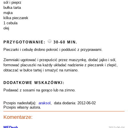
sól i pieprz
bułka tarta
mąka
kilka pieczarek
1 cebula
olej
PRZYGOTOWANIE:
30-60 MIN.
Pieczarki i cebulę drobno pokroić i poddusić z przyprawami.
Ziemniaki ugotować i przepuścić przez maszynkę, dodać jajko i sól,
formować placuszki na każdy układać nadzienie z pieczarek i zlepić,
obtaczać w bułce tartej i smażyć na rumiano.
DODATKOWE WSKAZÓWKI:
Podawać z sosami na gorąco lub na zimno.
Przepis nadesłał(a):
araksol
, data dodania: 2012-06-02
Przepis własny autora.
Komentarze:
MEDeah
2012-06-04