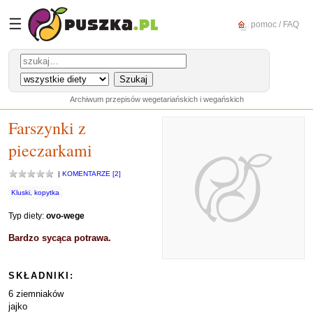
☰
pomoc / FAQ
Archiwum przepisów wegetariańskich i wegańskich
Farszynki z
pieczarkami
|
KOMENTARZE [2]
Kluski, kopytka
Typ diety:
ovo-wege
Bardzo sycąca potrawa.
SKŁADNIKI:
6 ziemniaków
jajko