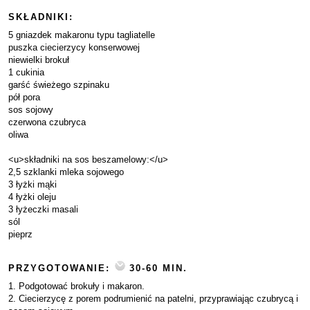
SKŁADNIKI:
5 gniazdek makaronu typu tagliatelle
puszka ciecierzycy konserwowej
niewielki brokuł
1 cukinia
garść świeżego szpinaku
pół pora
sos sojowy
czerwona czubryca
oliwa
<u>składniki na sos beszamelowy:</u>
2,5 szklanki mleka sojowego
3 łyżki mąki
4 łyżki oleju
3 łyżeczki masali
sól
pieprz
PRZYGOTOWANIE:
30-60 MIN.
1. Podgotować brokuły i makaron.
2. Ciecierzycę z porem podrumienić na patelni, przyprawiając czubrycą i