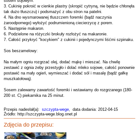
sosem sojowym.
3. Cukinię pokroić w cienkie plastry (skropić cytryną, nie będzie chłonęła
tak dużo tłuszczu) i podsmażyć z obu stron na patelni.
4. Na dno wysmarowanej tłuszczem foremki (bądź naczynia
żaroodpornego) wyłożyć podrumienioną ciecierzycę z porem.
5. Następnie makaron.
6. Podzielone na różyczki brokuły rozłożyć na makaronie.
7. Całość przykryć "kocykiem" z cukinii i pojedynczymi liśćmi szpinaku.
Sos beszamelowy:
Na małym ogniu rozgrzać olej, dodać mąkę i mieszać. Na chwilę
zestawić z ognia żeby przestygło i dolać mleko sojowe, całość ponownie
postawić na mały ogień, wymieszać i dodać sól i masalę (bądź gałkę
muszkatołową).
Sosem zalewamy zawartość foremki i wstawiamy do rozgrzanego (180-
200 st. C) piekarnika na 25 minut.
Przepis nadesłał(a):
szczypta-wege
, data dodania: 2012-04-15
Źródło: http://szczypta-wege.blog.onet.pl
Zdjęcia do przepisu: