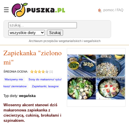
☰
pomoc / FAQ
Archiwum przepisów wegetariańskich i wegańskich
Zapiekanka "zielono
mi"
ŚREDNIA OCENA:
[1]
Warzywny mix
Sosy do makaronu/ ryżu/
kasz/ ziemniakow
Zapiekanki, lasagne
Typ diety:
wegańska
Wiosenny akcent stanowi dziś
makaronowa zapiekanka z
ciecierzycą, cukinią, brokułami i
szpinakiem.