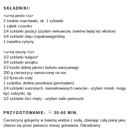
SKŁADNIKI:
<u>na pesto:</u>
2 średnie marchewki, ok. 1 szklanki
1 ząbek czosnku
1/4 szklanki pistacji (użyłam nerkowców, świetne będą też włoskie)
1/4 szklanki oleju rzepakowego/oliwy
1 ćwiartka cytryny
<u>na resztę:</u>
1/2 szklanki bulguru*
3/4 szklanki wrzątku
1/2 kostki dobrej jakości bulionu warzywnego
200 g ciecierzycy namoczonej na noc
1/2 łyżeczki sody
1 szalotka, drobno posiekana (pominęłam)
1/4 szklanki suszonych, niesiarkowanych owoców - użyłam moreli, mogą
być rodzynki, itp.
1/2 szklanki liści mięty - użyłam natki pietruszki
PRZYGOTOWANIE:
30-60 MIN.
Ciecierzycę gotujemy w świeżej wodzie z sodą, zbierając całą pianę jaka
zbierze się przez pierwsze minuty gotowania. Odcedzamy.