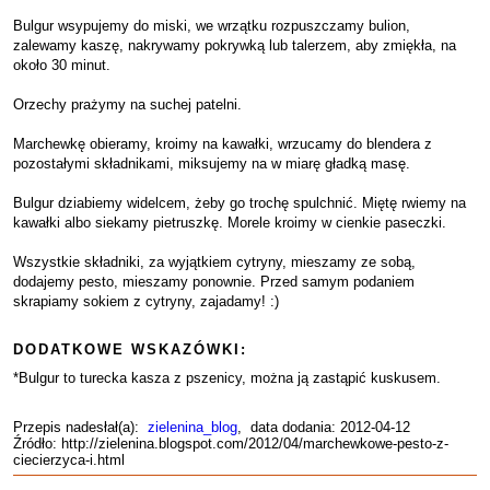
Bulgur wsypujemy do miski, we wrzątku rozpuszczamy bulion,
zalewamy kaszę, nakrywamy pokrywką lub talerzem, aby zmiękła, na
około 30 minut.
Orzechy prażymy na suchej patelni.
Marchewkę obieramy, kroimy na kawałki, wrzucamy do blendera z
pozostałymi składnikami, miksujemy na w miarę gładką masę.
Bulgur dziabiemy widelcem, żeby go trochę spulchnić. Miętę rwiemy na
kawałki albo siekamy pietruszkę. Morele kroimy w cienkie paseczki.
Wszystkie składniki, za wyjątkiem cytryny, mieszamy ze sobą,
dodajemy pesto, mieszamy ponownie. Przed samym podaniem
skrapiamy sokiem z cytryny, zajadamy! :)
DODATKOWE WSKAZÓWKI:
*Bulgur to turecka kasza z pszenicy, można ją zastąpić kuskusem.
Przepis nadesłał(a):
zielenina_blog
, data dodania: 2012-04-12
Źródło: http://zielenina.blogspot.com/2012/04/marchewkowe-pesto-z-
ciecierzyca-i.html