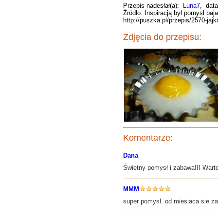
Przepis nadesłał(a):
Luna7
, data
Źródło: Inspiracją był pomysł b
http://puszka.pl/przepis/2570-ja
Zdjęcia do przepisu:
Komentarze:
Dana
Świetny pomysł i zabawa!!! Wart
MMM
super pomysl. od miesiaca sie za