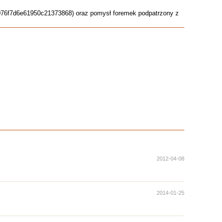
57076f7d6e61950c21373868) oraz pomysł foremek podpatrzony z
2012-04-08
2014-01-25