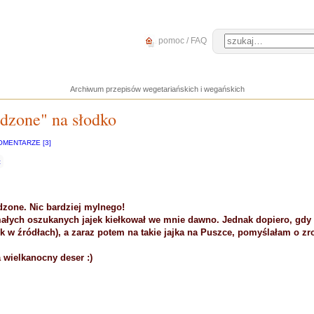
pomoc / FAQ
Archiwum przepisów wegetariańskich i wegańskich
adzone" na słodko
OMENTARZE [3]
c
adzone. Nic bardziej mylnego!
ałych oszukanych jajek kiełkował we mnie dawno. Jednak dopiero, gdy
k w źródłach), a zaraz potem na takie jajka na Puszce, pomyślałam o zro
 wielkanocny deser :)