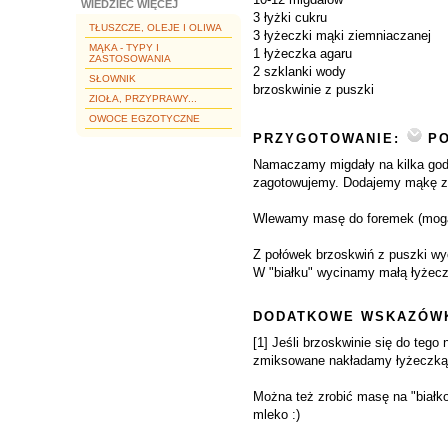
WIEDZIEĆ WIĘCEJ
3 łyżki cukru
TŁUSZCZE, OLEJE I OLIWA
3 łyżeczki mąki ziemniaczanej
MĄKA - TYPY I
1 łyżeczka agaru
ZASTOSOWANIA
2 szklanki wody
SŁOWNIK
brzoskwinie z puszki
ZIOŁA, PRZYPRAWY...
OWOCE EGZOTYCZNE
PRZYGOTOWANIE:
PO
Namaczamy migdały na kilka godzi
zagotowujemy. Dodajemy mąkę zie
Wlewamy masę do foremek (mogą b
Z połówek brzoskwiń z puszki wy
W "białku" wycinamy małą łyżecz
DODATKOWE WSKAZÓWK
[1] Jeśli brzoskwinie się do teg
zmiksowane nakładamy łyżeczką i
Można też zrobić masę na "białko
mleko :)