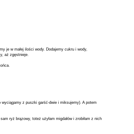
my je w małej ilości wody. Dodajemy cukru i wody,
, aż zgęstnieje.
końca.
to wyciągamy z puszki garść-dwie i miksujemy). A potem
 sam ryż brązowy, toteż użyłam migdałów i zrobiłam z nich