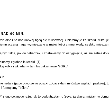
NAD 60 MIN.
n albo i na noc (łatwiej będą się miksować). Obieramy je ze skórki. Miksuje
mniaczaną i agar wymieszane w małej ilości zimnej wody, szybko mieszamy
yć takie, jak do babeczek) i zostawiamy do ostygnięcia, aż się zetnie do 
cinamy zgrabne kuleczki. [1]
ką kółka i wkładamy tam brzoskwiniowe "żółtko".
I:
o nie nadają (ja po otworzeniu puszki zobaczyłam mnóstwo wąskich pasków), 
 formujemy "żółtko".
" z ugotowanego ryżu, jak to podpatrzyłam u Sevy, ja akurat miałam w domu