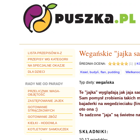
Wegańskie "jajka s
LISTA PRZEPISÓW A-Z
PRZEPISY WG KATEGORII
ŚREDNIA OCENA:
[1]
|
K
NA SPECJALNE OKAZJE
DLA DZIECI
Kisiel, budyń, flan, pudding
Wielkano
Typ diety:
wegańska
RADY NIE OD PARADY
PRZELICZNIK WAGA-
Te "jajka" wyglądają jak jaja s
OBJĘTOŚĆ
Sam pomysł zrobienia takich m
ZASTĘPOWANIE JAJEK
bajaderki na wegedzieciaku (lin
GOTOWANIE
oto ona :)
STRĄCZKOWYCH
Te sadzone "jaja" są świetne na
GOTOWANIE ZBÓŻ
KIEŁKI - HODOWLA
KOTLETOWY SAMOUCZEK
SKŁADNIKI:
10-12 migdałów