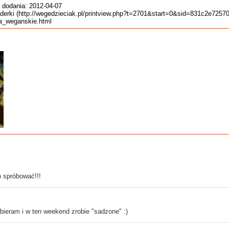
 dodania: 2012-04-07
ajaderki (http://wegedzieciak.pl/printview.php?t=2701&start=0&sid=831c2e72
jka_weganskie.html
o spróbować!!!
bieram i w ten weekend zrobie "sadzone" :)