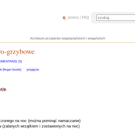
pomoc / FAQ
Archiwum przepisów wegetariańskich i wegańskich
wo-grzybowe
OMENTARZE [5]
i (finger foods)
przyjęcia
zję.
oczonego na noc (można pominąć namaczanie)
 (zalanych wrzątkiem i zostawionych na noc)