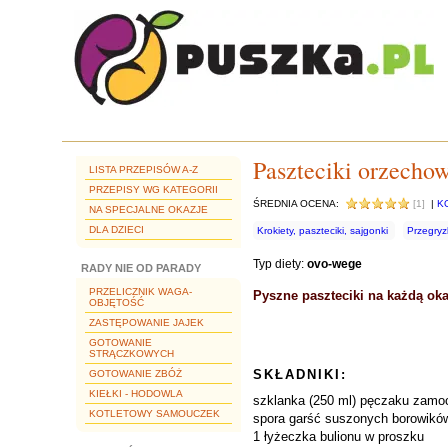
Paszteciki orzecho
LISTA PRZEPISÓW A-Z
PRZEPISY WG KATEGORII
ŚREDNIA OCENA:
[1]
|
K
NA SPECJALNE OKAZJE
DLA DZIECI
Krokiety, paszteciki, sajgonki
Przegryzk
Typ diety:
ovo-wege
RADY NIE OD PARADY
PRZELICZNIK WAGA-
Pyszne paszteciki na każdą oka
OBJĘTOŚĆ
ZASTĘPOWANIE JAJEK
GOTOWANIE
STRĄCZKOWYCH
SKŁADNIKI:
GOTOWANIE ZBÓŻ
KIEŁKI - HODOWLA
szklanka (250 ml) pęczaku zam
KOTLETOWY SAMOUCZEK
spora garść suszonych borowików
1 łyżeczka bulionu w proszku