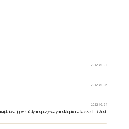
2012-01-04
2012-01-05
2012-01-14
 Znajdziesz ją w każdym spożywczym sklepie na kaszach :) Jest