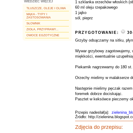
WIEDZIEĆ WIĘCEJ
1 szklanka orzechów włoskich (o
60 ml oleju rzepakowego
TŁUSZCZE, OLEJE I OLIWA
1 jajko
MĄKA - TYPY I
ZASTOSOWANIA
sól, pieprz
SŁOWNIK
ZIOŁA, PRZYPRAWY...
PRZYGOTOWANIE:
30
OWOCE EGZOTYCZNE
Grzyby odsączamy na sitku, płyn
Wywar grzybowy zagotowujemy, w
miękkości, ewentualnie uzupełniaj
Piekarnik nagrzewamy do 180 st.
Orzechy mielimy w malakserze doś
Następnie mielimy pęczak razem 
foremek dobrze dociskając.
Pasztet w keksówce pieczemy ok.
Przepis nadesłał(a):
zielenina_bl
Źródło: http://zielenina.blogspot
Zdjęcia do przepisu: