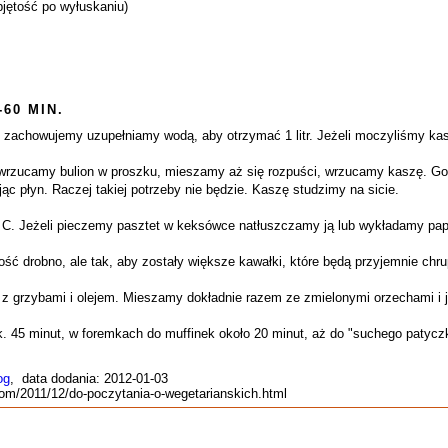
bjętość po wyłuskaniu)
-60 MIN.
 zachowujemy uzupełniamy wodą, aby otrzymać 1 litr. Jeżeli moczyliśmy ka
rzucamy bulion w proszku, mieszamy aż się rozpuści, wrzucamy kaszę. Got
ąc płyn. Raczej takiej potrzeby nie będzie. Kaszę studzimy na sicie.
 C. Jeżeli pieczemy pasztet w keksówce natłuszczamy ją lub wykładamy pap
ć drobno, ale tak, aby zostały większe kawałki, które będą przyjemnie chru
z grzybami i olejem. Mieszamy dokładnie razem ze zmielonymi orzechami i
 45 minut, w foremkach do muffinek około 20 minut, aż do "suchego patycz
og
, data dodania: 2012-01-03
.com/2011/12/do-poczytania-o-wegetarianskich.html