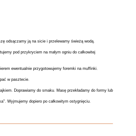
szę odsączamy ją na sicie i przelewamy świeżą wodą.
ujemy pod przykryciem na małym ogniu do całkowitej
ierem ewentualnie przygotowujemy foremki na muffinki.
pać w pasztecie.
 jajkiem. Doprawiamy do smaku. Masę przekładamy do formy lub
ka". Wyjmujemy dopiero po całkowitym ostygnięciu.