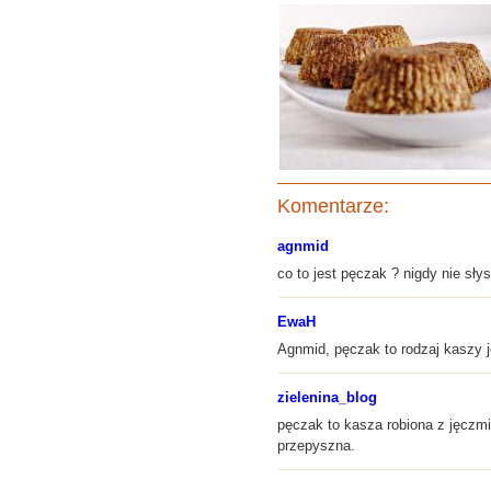
Komentarze:
agnmid
co to jest pęczak ? nigdy nie sły
EwaH
Agnmid, pęczak to rodzaj kaszy 
zielenina_blog
pęczak to kasza robiona z jęczm
przepyszna.