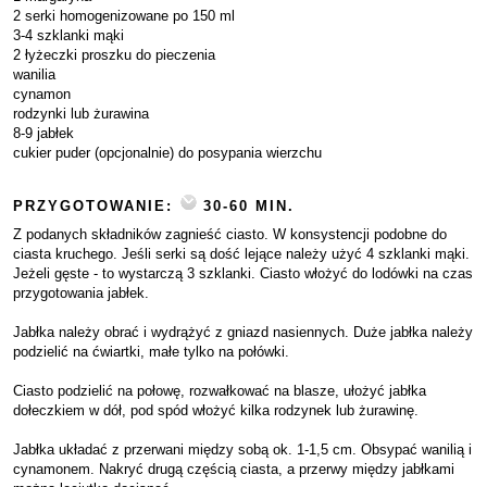
2 serki homogenizowane po 150 ml
3-4 szklanki mąki
2 łyżeczki proszku do pieczenia
wanilia
cynamon
rodzynki lub żurawina
8-9 jabłek
cukier puder (opcjonalnie) do posypania wierzchu
PRZYGOTOWANIE:
30-60 MIN.
Z podanych składników zagnieść ciasto. W konsystencji podobne do
ciasta kruchego. Jeśli serki są dość lejące należy użyć 4 szklanki mąki.
Jeżeli gęste - to wystarczą 3 szklanki. Ciasto włożyć do lodówki na czas
przygotowania jabłek.
Jabłka należy obrać i wydrążyć z gniazd nasiennych. Duże jabłka należy
podzielić na ćwiartki, małe tylko na połówki.
Ciasto podzielić na połowę, rozwałkować na blasze, ułożyć jabłka
dołeczkiem w dół, pod spód włożyć kilka rodzynek lub żurawinę.
Jabłka układać z przerwani między sobą ok. 1-1,5 cm. Obsypać wanilią i
cynamonem. Nakryć drugą częścią ciasta, a przerwy między jabłkami