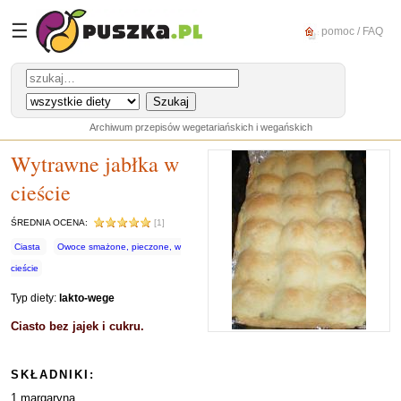
☰
pomoc / FAQ
Archiwum przepisów wegetariańskich i wegańskich
Wytrawne jabłka w
cieście
ŚREDNIA OCENA:
[1]
Ciasta
Owoce smażone, pieczone, w
cieście
Typ diety:
lakto-wege
Ciasto bez jajek i cukru.
SKŁADNIKI:
1 margaryna