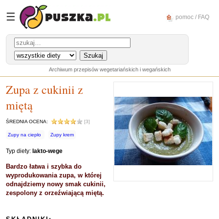
☰
pomoc / FAQ
Archiwum przepisów wegetariańskich i wegańskich
Zupa z cukinii z
miętą
ŚREDNIA OCENA:
[3]
Zupy na ciepło
Zupy krem
Typ diety:
lakto-wege
Bardzo łatwa i szybka do
wyprodukowania zupa, w której
odnajdziemy nowy smak cukinii,
zespolony z orzeźwiającą miętą.