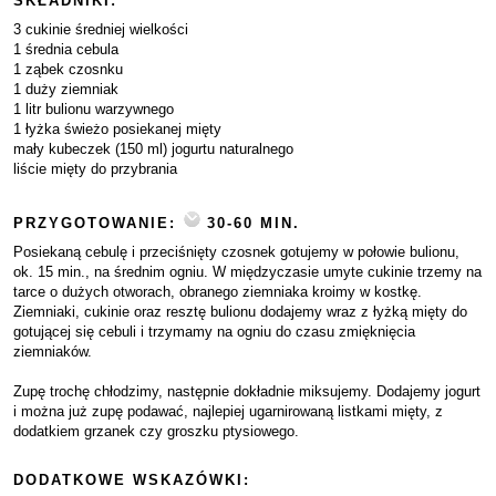
SKŁADNIKI:
3 cukinie średniej wielkości
1 średnia cebula
1 ząbek czosnku
1 duży ziemniak
1 litr bulionu warzywnego
1 łyżka świeżo posiekanej mięty
mały kubeczek (150 ml) jogurtu naturalnego
liście mięty do przybrania
PRZYGOTOWANIE:
30-60 MIN.
Posiekaną cebulę i przeciśnięty czosnek gotujemy w połowie bulionu,
ok. 15 min., na średnim ogniu. W międzyczasie umyte cukinie trzemy na
tarce o dużych otworach, obranego ziemniaka kroimy w kostkę.
Ziemniaki, cukinie oraz resztę bulionu dodajemy wraz z łyżką mięty do
gotującej się cebuli i trzymamy na ogniu do czasu zmięknięcia
ziemniaków.
Zupę trochę chłodzimy, następnie dokładnie miksujemy. Dodajemy jogurt
i można już zupę podawać, najlepiej ugarnirowaną listkami mięty, z
dodatkiem grzanek czy groszku ptysiowego.
DODATKOWE WSKAZÓWKI: