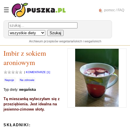
☰
pomoc / FAQ
Archiwum przepisów wegetariańskich i wegańskich
Imbir z sokiem
aroniowym
|
KOMENTARZE [1]
Napoje
Na zdrowie
Typ diety:
wegańska
Tą mieszanką wyleczyłam się z
przeziębienia. Jest idealna na
jesienno-zimowe słoty.
SKŁADNIKI: