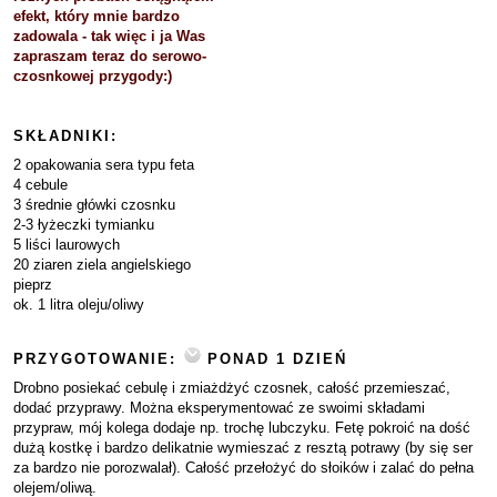
efekt, który mnie bardzo
zadowala - tak więc i ja Was
zapraszam teraz do serowo-
czosnkowej przygody:)
SKŁADNIKI:
2 opakowania sera typu feta
4 cebule
3 średnie główki czosnku
2-3 łyżeczki tymianku
5 liści laurowych
20 ziaren ziela angielskiego
pieprz
ok. 1 litra oleju/oliwy
PRZYGOTOWANIE:
PONAD 1 DZIEŃ
Drobno posiekać cebulę i zmiażdżyć czosnek, całość przemieszać,
dodać przyprawy. Można eksperymentować ze swoimi składami
przypraw, mój kolega dodaje np. trochę lubczyku. Fetę pokroić na dość
dużą kostkę i bardzo delikatnie wymieszać z resztą potrawy (by się ser
za bardzo nie porozwalał). Całość przełożyć do słoików i zalać do pełna
olejem/oliwą.