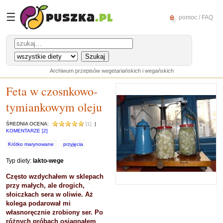
☰
pomoc / FAQ
Archiwum przepisów wegetariańskich i wegańskich
Feta w czosnkowo-
tymiankowym oleju
ŚREDNIA OCENA:
[1]
|
KOMENTARZE [2]
Krótko marynowane
przyjęcia
Typ diety:
lakto-wege
Często wzdychałem w sklepach
przy małych, ale drogich,
słoiczkach sera w oliwie. Aż
kolega podarował mi
własnoręcznie zrobiony ser. Po
różnych próbach osiągnąłem