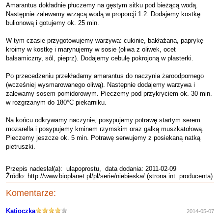
Amarantus dokładnie płuczemy na gęstym sitku pod bieżącą wodą.
Następnie zalewamy wrzącą wodą w proporcji 1:2. Dodajemy kostkę
bulionową i gotujemy ok. 25 min.
W tym czasie przygotowujemy warzywa: cukinie, bakłażana, paprykę
kroimy w kostkę i marynujemy w sosie (oliwa z oliwek, ocet
balsamiczny, sól, pieprz). Dodajemy cebulę pokrojoną w plasterki.
Po przecedzeniu przekładamy amarantus do naczynia żaroodpornego
(wcześniej wysmarowanego oliwą). Następnie dodajemy warzywa i
zalewamy sosem pomidorowym. Pieczemy pod przykryciem ok. 30 min.
w rozgrzanym do 180°C piekarniku.
Na końcu odkrywamy naczynie, posypujemy potrawę startym serem
mozarella i posypujemy kminem rzymskim oraz gałką muszkatołową.
Pieczemy jeszcze ok. 5 min. Potrawę serwujemy z posiekaną natką
pietruszki.
Przepis nadesłał(a):
ulapoprostu
, data dodania: 2011-02-09
Źródło: http://www.bioplanet.pl/pl/serie/niebieska/ (strona int. producenta)
Komentarze:
Katioczka
2014-05-07