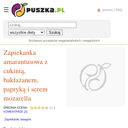
☰
pomoc / FAQ
Archiwum przepisów wegetariańskich i wegańskich
Zapiekanka
amarantusowa z
cukinią,
bakłażanem,
papryką i serem
mozarella
ŚREDNIA OCENA:
[2]
|
KOMENTARZE [2]
Zapiekanki, lasagne