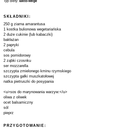
Typ diety:
lakto-wege
SKŁADNIKI:
250 g ziarna amarantusa
1 kostka bulionowa wegetariańska
2 duże cukinie (lub kabaczki)
bakłażan
2 papryki
cebula
sos pomidorowy
2 ząbki czosnku
ser mozzarella
szczypta zmielonego kminu rzymskiego
szczypta gałki muszkatołowej
natka pietruszki do posypania
<u>sos do marynowania warzyw:</u>
oliwa z oliwek
ocet balsamiczny
sól
pieprz
PRZYGOTOWANIE: