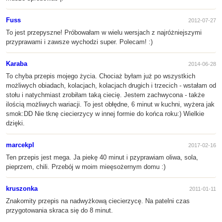
Fuss
2012-07-27
To jest przepyszne! Próbowałam w wielu wersjach z najróżniejszymi
przyprawami i zawsze wychodzi super. Polecam! :)
Karaba
2014-06-28
To chyba przepis mojego życia. Chociaż byłam już po wszystkich
możliwych obiadach, kolacjach, kolacjach drugich i trzecich - wstałam od
stołu i natychmiast zrobiłam taką ciecię. Jestem zachwycona - także
ilością możliwych wariacji. To jest obłędne, 6 minut w kuchni, wyżera jak
smok:DD Nie tknę ciecierzycy w innej formie do końca roku:) Wielkie
dzięki.
marcekpl
2017-02-16
Ten przepis jest mega. Ja piekę 40 minut i pzyprawiam oliwa, sola,
pieprzem, chili. Przebój w moim mieęsożernym domu :)
kruszonka
2011-01-11
Znakomity przepis na nadwyżkową ciecierzycę. Na patelni czas
przygotowania skraca się do 8 minut.