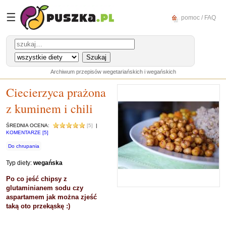
☰
pomoc / FAQ
Archiwum przepisów wegetariańskich i wegańskich
Ciecierzyca prażona
z kuminem i chili
ŚREDNIA OCENA:
[5]
|
KOMENTARZE [5]
Do chrupania
Typ diety:
wegańska
Po co jeść chipsy z
glutaminianem sodu czy
aspartamem jak można zjeść
taką oto przekąskę :)