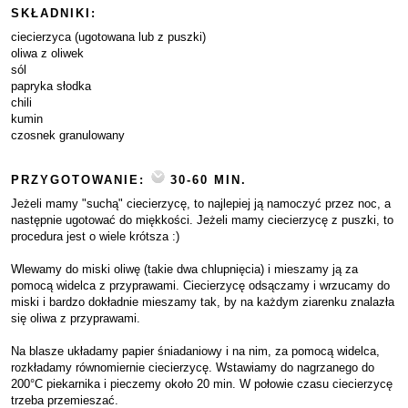
SKŁADNIKI:
ciecierzyca (ugotowana lub z puszki)
oliwa z oliwek
sól
papryka słodka
chili
kumin
czosnek granulowany
PRZYGOTOWANIE:
30-60 MIN.
Jeżeli mamy "suchą" ciecierzycę, to najlepiej ją namoczyć przez noc, a
następnie ugotować do miękkości. Jeżeli mamy ciecierzycę z puszki, to
procedura jest o wiele krótsza :)
Wlewamy do miski oliwę (takie dwa chlupnięcia) i mieszamy ją za
pomocą widelca z przyprawami. Ciecierzycę odsączamy i wrzucamy do
miski i bardzo dokładnie mieszamy tak, by na każdym ziarenku znalazła
się oliwa z przyprawami.
Na blasze układamy papier śniadaniowy i na nim, za pomocą widelca,
rozkładamy równomiernie ciecierzycę. Wstawiamy do nagrzanego do
200°C piekarnika i pieczemy około 20 min. W połowie czasu ciecierzycę
trzeba przemieszać.