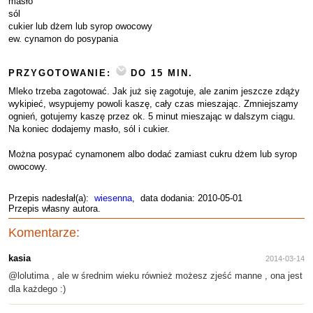
masło
sól
cukier lub dżem lub syrop owocowy
ew. cynamon do posypania
PRZYGOTOWANIE:
DO 15 MIN.
Mleko trzeba zagotować. Jak już się zagotuje, ale zanim jeszcze zdąży
wykipieć, wsypujemy powoli kaszę, cały czas mieszając. Zmniejszamy
ognień, gotujemy kaszę przez ok. 5 minut mieszając w dalszym ciągu.
Na koniec dodajemy masło, sól i cukier.
Można posypać cynamonem albo dodać zamiast cukru dżem lub syrop
owocowy.
Przepis nadesłał(a):
wiesenna
, data dodania: 2010-05-01
Przepis własny autora.
Komentarze:
kasia
2014-03-14
@lolutima , ale w średnim wieku również możesz zjeść manne , ona jest
dla każdego :)