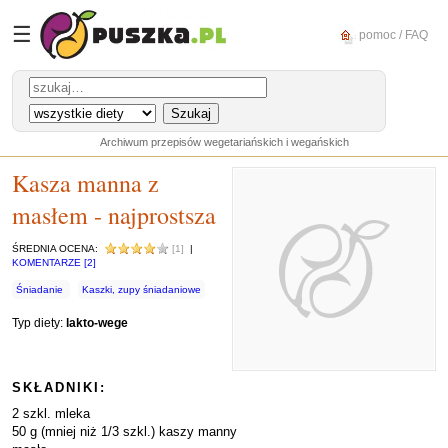
☰
pomoc / FAQ
Archiwum przepisów wegetariańskich i wegańskich
Kasza manna z
masłem - najprostsza
ŚREDNIA OCENA:
[1]
|
KOMENTARZE [2]
Śniadanie
Kaszki, zupy śniadaniowe
Typ diety:
lakto-wege
SKŁADNIKI:
2 szkl. mleka
50 g (mniej niż 1/3 szkl.) kaszy manny