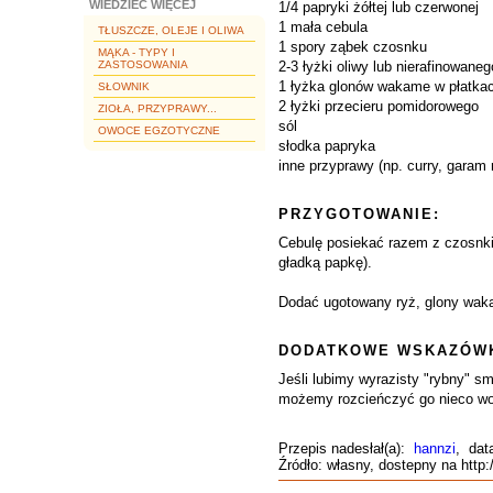
WIEDZIEĆ WIĘCEJ
1/4 papryki żółtej lub czerwonej
1 mała cebula
TŁUSZCZE, OLEJE I OLIWA
1 spory ząbek czosnku
MĄKA - TYPY I
ZASTOSOWANIA
2-3 łyżki oliwy lub nierafinowane
1 łyżka glonów wakame w płatka
SŁOWNIK
2 łyżki przecieru pomidorowego
ZIOŁA, PRZYPRAWY...
sól
OWOCE EGZOTYCZNE
słodka papryka
inne przyprawy (np. curry, garam 
PRZYGOTOWANIE:
Cebulę posiekać razem z czosnkie
gładką papkę).
Dodać ugotowany ryż, glony waka
DODATKOWE WSKAZÓWK
Jeśli lubimy wyrazisty "rybny" s
możemy rozcieńczyć go nieco wo
Przepis nadesłał(a):
hannzi
, dat
Źródło: własny, dostepny na http: