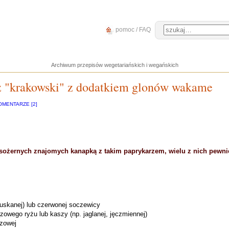
pomoc / FAQ
Archiwum przepisów wegetariańskich i wegańskich
z "krakowski" z dodatkiem glonów wakame
OMENTARZE [2]
ęsożernych znajomych kanapką z takim paprykarzem, wielu z nich pewnie
(łuskanej) lub czerwonej soczewicy
zowego ryżu lub kaszy (np. jaglanej, jęczmiennej)
czowej