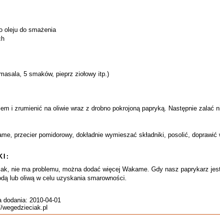
go oleju do smażenia
ch
masala, 5 smaków, pieprz ziołowy itp.)
m i zrumienić na oliwie wraz z drobno pokrojoną papryką. Następnie zalać ni
me, przecier pomidorowy, dokładnie wymieszać składniki, posolić, doprawić 
I:
mak, nie ma problemu, można dodać więcej Wakame. Gdy nasz paprykarz jest 
dą lub oliwą w celu uzyskania smarowności.
a dodania: 2010-04-01
//wegedzieciak.pl