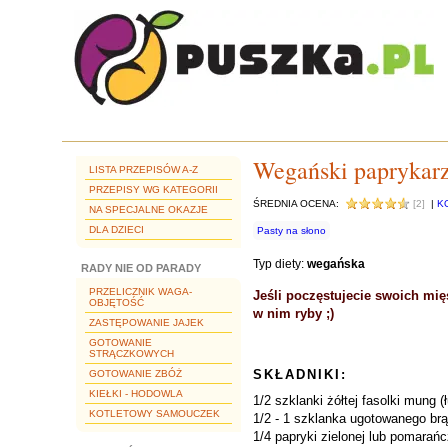
Wegański paprykar
LISTA PRZEPISÓW A-Z
PRZEPISY WG KATEGORII
ŚREDNIA OCENA:
[2]
|
K
NA SPECJALNE OKAZJE
DLA DZIECI
Pasty na słono
Typ diety:
wegańska
RADY NIE OD PARADY
PRZELICZNIK WAGA-
Jeśli poczęstujecie swoich mi
OBJĘTOŚĆ
w nim ryby ;)
ZASTĘPOWANIE JAJEK
GOTOWANIE
STRĄCZKOWYCH
SKŁADNIKI:
GOTOWANIE ZBÓŻ
KIEŁKI - HODOWLA
1/2 szklanki żółtej fasolki mung 
KOTLETOWY SAMOUCZEK
1/2 - 1 szklanka ugotowanego brą
1/4 papryki zielonej lub pomarań