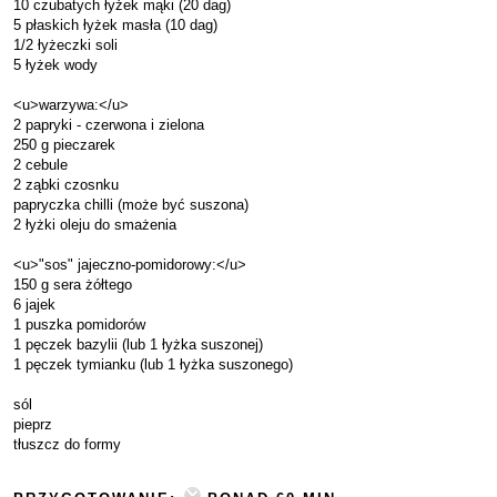
10 czubatych łyżek mąki (20 dag)
5 płaskich łyżek masła (10 dag)
1/2 łyżeczki soli
5 łyżek wody
<u>warzywa:</u>
2 papryki - czerwona i zielona
250 g pieczarek
2 cebule
2 ząbki czosnku
papryczka chilli (może być suszona)
2 łyżki oleju do smażenia
<u>"sos" jajeczno-pomidorowy:</u>
150 g sera żółtego
6 jajek
1 puszka pomidorów
1 pęczek bazylii (lub 1 łyżka suszonej)
1 pęczek tymianku (lub 1 łyżka suszonego)
sól
pieprz
tłuszcz do formy