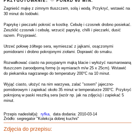
PRZYGOTOWANIE:
PONAD 60 MIN.
Zagnieść mąkę z zimnym tłuszczem, solą i wodą. Przykryć, wstawić na
30 minut do lodówki.
Paprykę i pieczarki pokroić w kostkę. Cebulę i czosnek drobno posiekać.
Zeszklić czosnek i cebulę, wrzucić paprykę, chilli i pieczarki, dusić
razem. Przyprawić.
Utrzeć połowę żółtego sera, wymieszać z jajkami, osączonymi
pomidorami i drobno pokrojonymi ziołami. Doprawić do smaku.
Rozwałkować ciasto na posypanym mąką blacie i wyłożyć nasmarowaną
tłuszczem żaroodporną formę (o wymiarach m/w 25 x 25cm). Wstawić
do piekarnika nagrzanego do temperatury 200°C na 10 minut.
Wyjąć ciasto, ułożyć na nim warzywa, zalać "sosem" jajeczno-
pomidorowym i zapiekać około 35 minut w temperaturze 200°C. Przykryć
pokrojoną w paski resztką sera (wzór np. jak na zdjęciu) i zapiekać 5
minut.
Przepis nadesłał(a):
ryfka
, data dodania: 2010-03-14
Źródło: segregator "Kolekcja dobrej kuchni"
Zdjęcia do przepisu: