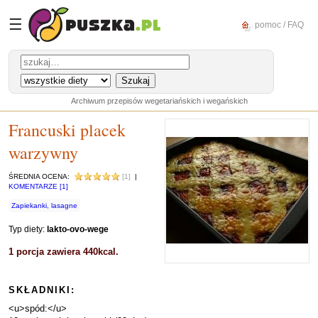
☰
pomoc / FAQ
Archiwum przepisów wegetariańskich i wegańskich
Francuski placek
warzywny
ŚREDNIA OCENA:
[1]
|
KOMENTARZE [1]
Zapiekanki, lasagne
Typ diety:
lakto-ovo-wege
1 porcja zawiera 440kcal.
SKŁADNIKI:
<u>spód:</u>