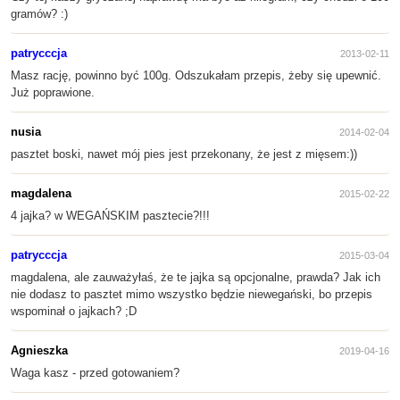
gramów? :)
patrycccja
2013-02-11
Masz rację, powinno być 100g. Odszukałam przepis, żeby się upewnić.
Już poprawione.
nusia
2014-02-04
pasztet boski, nawet mój pies jest przekonany, że jest z mięsem:))
magdalena
2015-02-22
4 jajka? w WEGAŃSKIM pasztecie?!!!
patrycccja
2015-03-04
magdalena, ale zauważyłaś, że te jajka są opcjonalne, prawda? Jak ich
nie dodasz to pasztet mimo wszystko będzie niewegański, bo przepis
wspominał o jajkach? ;D
Agnieszka
2019-04-16
Waga kasz - przed gotowaniem?