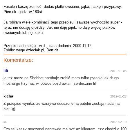
Fasolę i kaszę zemleć, dodać płatki owsiane, jajka, natkę i przyprawy.
Piec ok. godz. w 180st.
Ja robiłam wiele kombinacji tego przepisu i zawsze wychodziło super -
teraz nie dodaję drożdży. Jak nie daję jajek, to daję więcej płatków
owsianych lub pęczaku.
Przepis nadesłał(a):
w.d.
, data dodania: 2009-11-12
Źródło: wege.dzieciak.pl, Dort.ds
Komentarze:
lili
2012-01-05
ja też może na Shabbat spróbuje zrobić mam tylko pytanie jak długo
można go trzymać w loówce pozdrawiam serdecznie lili
kicha
2012-01-27
Z przepisu wynika, ze warzywa uduszone na patelni zostają nadal na
niej:-)))
e.
2013-02-10
Czy tej kaszy gryczanej naprawdę ma być aż kilogram, czy chodzi o 100