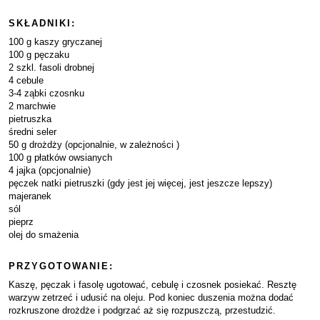
SKŁADNIKI:
100 g kaszy gryczanej
100 g pęczaku
2 szkl. fasoli drobnej
4 cebule
3-4 ząbki czosnku
2 marchwie
pietruszka
średni seler
50 g drożdży (opcjonalnie, w zależności )
100 g płatków owsianych
4 jajka (opcjonalnie)
pęczek natki pietruszki (gdy jest jej więcej, jest jeszcze lepszy)
majeranek
sól
pieprz
olej do smażenia
PRZYGOTOWANIE:
Kaszę, pęczak i fasolę ugotować, cebulę i czosnek posiekać. Resztę
warzyw zetrzeć i udusić na oleju. Pod koniec duszenia można dodać
rozkruszone drożdże i podgrzać aż się rozpuszczą, przestudzić.