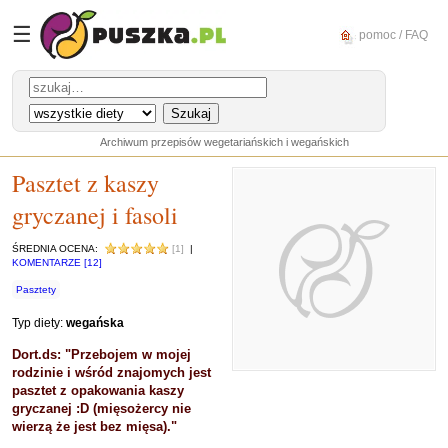
☰
pomoc / FAQ
Archiwum przepisów wegetariańskich i wegańskich
Pasztet z kaszy
gryczanej i fasoli
ŚREDNIA OCENA:
[1]
|
KOMENTARZE [12]
Pasztety
Typ diety:
wegańska
Dort.ds: "Przebojem w mojej
rodzinie i wśród znajomych jest
pasztet z opakowania kaszy
gryczanej :D (mięsożercy nie
wierzą że jest bez mięsa)."