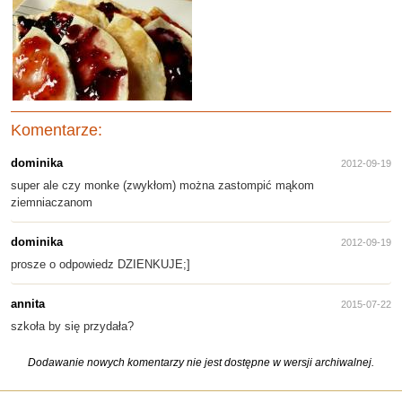
Komentarze:
dominika
2012-09-19
super ale czy monke (zwykłom) można zastompić mąkom
ziemniaczanom
dominika
2012-09-19
prosze o odpowiedz DZIENKUJE;]
annita
2015-07-22
szkoła by się przydała?
Dodawanie nowych komentarzy nie jest dostępne w wersji archiwalnej.