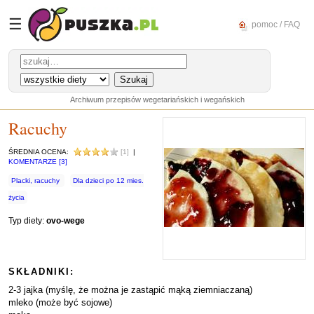
☰
pomoc / FAQ
Archiwum przepisów wegetariańskich i wegańskich
Racuchy
ŚREDNIA OCENA:
[1]
|
KOMENTARZE [3]
Placki, racuchy
Dla dzieci po 12 mies.
życia
Typ diety:
ovo-wege
SKŁADNIKI:
2-3 jajka (myślę, że można je zastąpić mąką ziemniaczaną)
mleko (może być sojowe)