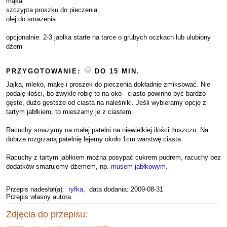
mąka
szczypta proszku do pieczenia
olej do smażenia
opcjonalnie: 2-3 jabłka starte na tarce o grubych oczkach lub ulubiony
dżem
PRZYGOTOWANIE:
DO 15 MIN.
Jajka, mleko, mąkę i proszek do pieczenia dokładnie zmiksować. Nie
podaję ilości, bo zwykle robię to na oko - ciasto powinno być bardzo
gęste, dużo gęstsze od ciasta na naleśniki. Jeśli wybieramy opcję z
tartym jabłkiem, to mieszamy je z ciastem.
Racuchy smażymy na małej patelni na niewielkiej ilości tłuszczu. Na
dobrze rozgrzaną patelnię lejemy około 1cm warstwę ciasta.
Racuchy z tartym jabłkiem można posypać cukrem pudrem, racuchy bez
dodatków smarujemy dżemem, np.
musem jabłkowym
.
Przepis nadesłał(a):
ryfka
, data dodania: 2009-08-31
Przepis własny autora.
Zdjęcia do przepisu: