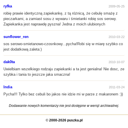
ryfka
2009-05-25
robię prawie identyczną zapiekankę, z tą różnicą, że cebulę smażę z
pieczarkami, a zamiast sosu z wywaru i śmietanki robię sos serowy.
Zapiekanka jest naprawdę pyszna! Jedna z moich ulubionych
sunflower_ren
2010-03-22
sos serowo-smietanowo-czosnkowy...pycha!Robi się w miarę szybko co
jest dodatkową zaleta:)
dak0ta
2010-10-07
Uwielbiam wszelkiego rodzaju zapiekanki a ta jest genialna! Nie dosc, ze
szybka i tania to jeszcze jaka smaczna!
India
2011-03-24
Pycha!!! Tylko bez cebuli bo jakos nie idzie mi w parze z makaronem :))
Dodawanie nowych komentarzy nie jest dostępne w wersji archiwalnej.
©
2000-2026 puszka.pl