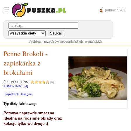
☰
pomoc / FAQ
Archiwum przepisów wegetariańskich i wegańskich
Penne Brokoli -
zapiekanka z
brokułami
ŚREDNIA OCENA:
[6]
|
KOMENTARZE [4]
Zapiekanki, lasagne
Typ diety:
lakto-wege
Potrawa naprawdę smaczna.
Idealna na rodzinne obiady oraz
kolacje tylko we dwoje :)