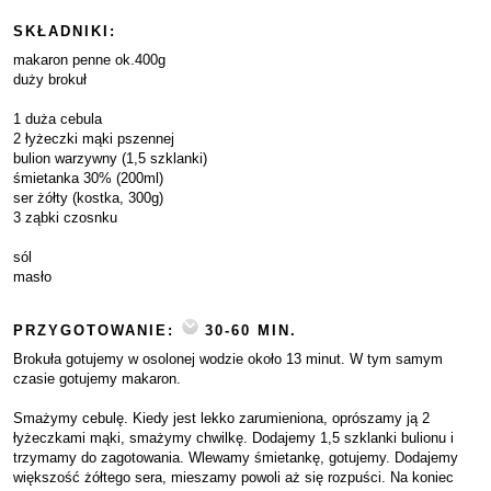
SKŁADNIKI:
makaron penne ok.400g
duży brokuł
1 duża cebula
2 łyżeczki mąki pszennej
bulion warzywny (1,5 szklanki)
śmietanka 30% (200ml)
ser żółty (kostka, 300g)
3 ząbki czosnku
sól
masło
PRZYGOTOWANIE:
30-60 MIN.
Brokuła gotujemy w osolonej wodzie około 13 minut. W tym samym
czasie gotujemy makaron.
Smażymy cebulę. Kiedy jest lekko zarumieniona, oprószamy ją 2
łyżeczkami mąki, smażymy chwilkę. Dodajemy 1,5 szklanki bulionu i
trzymamy do zagotowania. Wlewamy śmietankę, gotujemy. Dodajemy
większość żółtego sera, mieszamy powoli aż się rozpuści. Na koniec