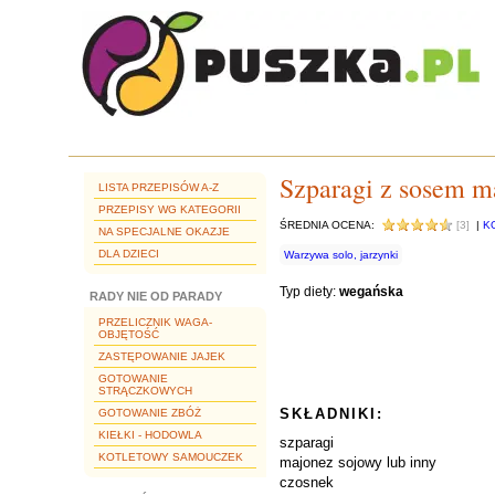
Szparagi z sosem 
LISTA PRZEPISÓW A-Z
PRZEPISY WG KATEGORII
ŚREDNIA OCENA:
[3]
|
K
NA SPECJALNE OKAZJE
DLA DZIECI
Warzywa solo, jarzynki
Typ diety:
wegańska
RADY NIE OD PARADY
PRZELICZNIK WAGA-
OBJĘTOŚĆ
ZASTĘPOWANIE JAJEK
GOTOWANIE
STRĄCZKOWYCH
SKŁADNIKI:
GOTOWANIE ZBÓŻ
KIEŁKI - HODOWLA
szparagi
KOTLETOWY SAMOUCZEK
majonez sojowy lub inny
czosnek