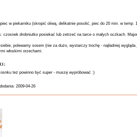
iec w piekarniku (skropić oliwą, delikatnie posolić, piec do 20 min. w temp. 
 czosnek drobniutko posiekać lub zetrzeć na tarce o małych oczkach. Maj
siebie, polewamy sosem (nie za dużo, wystarczy trochę - najładniej wygląd
ymi włoskimi orzechami.
I:
zosnku też powinno być super - muszę wypróbować :)
 dodania: 2009-04-26