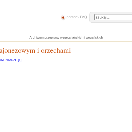
pomoc / FAQ
Archiwum przepisów wegetariańskich i wegańskich
majonezowym i orzechami
OMENTARZE [1]