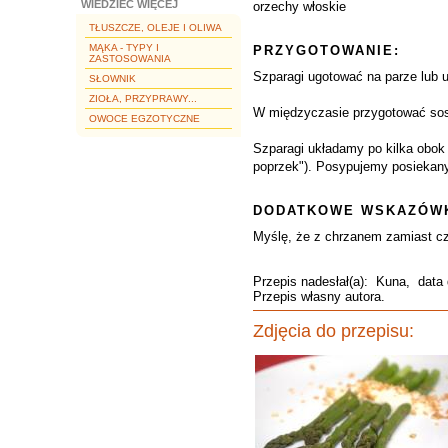
WIEDZIEĆ WIĘCEJ
orzechy włoskie
TŁUSZCZE, OLEJE I OLIWA
MĄKA - TYPY I
PRZYGOTOWANIE:
ZASTOSOWANIA
Szparagi ugotować na parze lub up
SŁOWNIK
ZIOŁA, PRZYPRAWY...
W międzyczasie przygotować sos:
OWOCE EGZOTYCZNE
Szparagi układamy po kilka obok 
poprzek"). Posypujemy posiekan
DODATKOWE WSKAZÓWK
Myślę, że z chrzanem zamiast c
Przepis nadesłał(a):
Kuna
, data
Przepis własny autora.
Zdjęcia do przepisu: