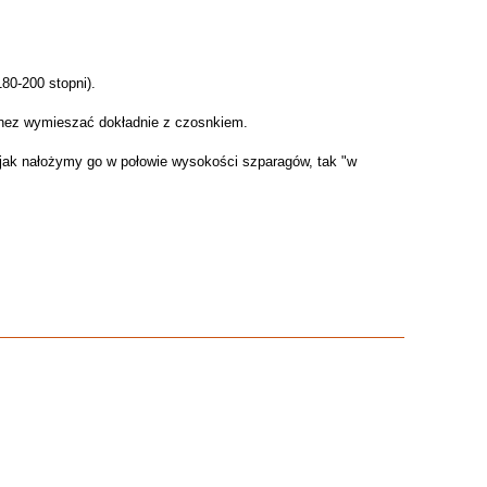
180-200 stopni).
onez wymieszać dokładnie z czosnkiem.
a jak nałożymy go w połowie wysokości szparagów, tak "w