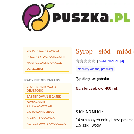
Syrop - słód - miód
LISTA PRZEPISÓW A-Z
PRZEPISY WG KATEGORII
|
KOMENTARZE [3]
NA SPECJALNE OKAZJE
DLA DZIECI
Produkty własnej produkcji
Typ diety:
wegańska
RADY NIE OD PARADY
PRZELICZNIK WAGA-
Na słoiczek ok. 400 ml.
OBJĘTOŚĆ
ZASTĘPOWANIE JAJEK
GOTOWANIE
STRĄCZKOWYCH
SKŁADNIKI:
GOTOWANIE ZBÓŻ
KIEŁKI - HODOWLA
14 suszonych daktyli bez pestek 
KOTLETOWY SAMOUCZEK
1,5 szkl. wody