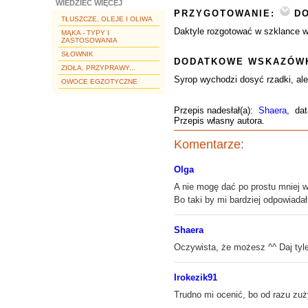
WIEDZIEĆ WIĘCEJ
PRZYGOTOWANIE:
DO
TŁUSZCZE, OLEJE I OLIWA
Daktyle rozgotować w szklance w
MĄKA - TYPY I
ZASTOSOWANIA
SŁOWNIK
DODATKOWE WSKAZÓWK
ZIOŁA, PRZYPRAWY...
Syrop wychodzi dosyć rzadki, al
OWOCE EGZOTYCZNE
Przepis nadesłał(a):
Shaera
, dat
Przepis własny autora.
Komentarze:
Olga
A nie mogę dać po prostu mniej 
Bo taki by mi bardziej odpowiadał.
Shaera
Oczywista, że możesz ^^ Daj tyle
Irokezik91
Trudno mi ocenić, bo od razu zuż