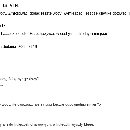
 15 MIN.
ody. Zmiksować, dodać resztę wody, wymieszać, jeszcze chwilkę gotować. Prz
I:
e baaardzo słodki. Przechowywać w suchym i chłodnym miejscu.
a dodania: 2008-03-19
wody, żeby był gęstszy?
..
 wody, ile uważasz, ale syropu będzie odpowiednio mniej ^.-
yłam do kuleczek chałwowych, a kuleczki wyszły bleee...