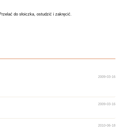
elać do słoiczka, ostudzić i zakręcić.
2009-03-16
2009-03-16
2010-06-18