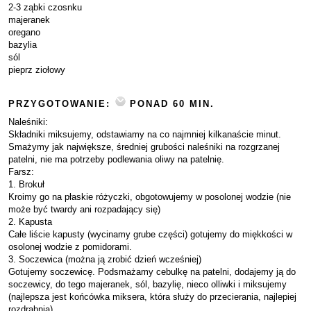
2-3 ząbki czosnku
majeranek
oregano
bazylia
sól
pieprz ziołowy
PRZYGOTOWANIE:
PONAD 60 MIN.
Naleśniki:
Składniki miksujemy, odstawiamy na co najmniej kilkanaście minut.
Smażymy jak największe, średniej grubości naleśniki na rozgrzanej
patelni, nie ma potrzeby podlewania oliwy na patelnię.
Farsz:
1. Brokuł
Kroimy go na płaskie różyczki, obgotowujemy w posolonej wodzie (nie
może być twardy ani rozpadający się)
2. Kapusta
Całe liście kapusty (wycinamy grube części) gotujemy do miękkości w
osolonej wodzie z pomidorami.
3. Soczewica (można ją zrobić dzień wcześniej)
Gotujemy soczewicę. Podsmażamy cebulkę na patelni, dodajemy ją do
soczewicy, do tego majeranek, sól, bazylię, nieco olliwki i miksujemy
(najlepsza jest końcówka miksera, która służy do przecierania, najlepiej
rozdrabnia).