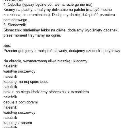
4. Cebulka (lepszy będzie por, ale na razie go nie ma)
Kroimy na plastry, smażymy delikatnie na patelni (ma być mocno
zeszklona, nie zrumieniona). Dodajemy do niej dużą ilość przecieru
pomidorowego.
5. Słonecznik
Słonecznik rumienimy lekko na oliwie, dodajemy wyciśnięty czosnek,
przez moment trzymamy na ogniu.
Sos:
Przecier gotujemy z małą ilością wody, dodajemy czosnek i przyprawy.
Na okrągłą, wysmarowaną oliwą blaszkę układamy:
naleśnik
warstwę soczewicy
naleśnik
kapustę, na nią sporo sosu
naleśnik
brokuł, na niego kładziemy słonecznik z czosnkiem
naleśnik
cebulę z pomidorami
naleśnik
warstwę soczewicy
naleśnik
kapustę z sosem
naleśnik