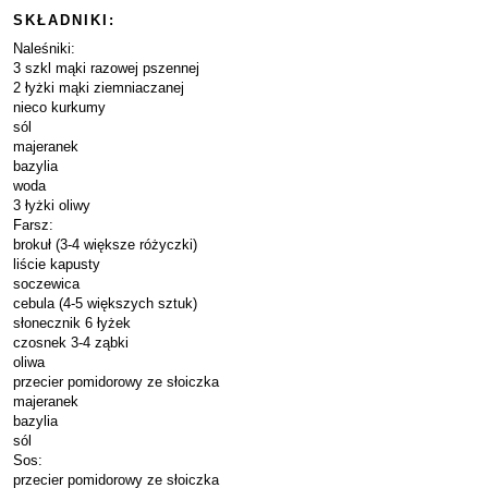
SKŁADNIKI:
Naleśniki:
3 szkl mąki razowej pszennej
2 łyżki mąki ziemniaczanej
nieco kurkumy
sól
majeranek
bazylia
woda
3 łyżki oliwy
Farsz:
brokuł (3-4 większe różyczki)
liście kapusty
soczewica
cebula (4-5 większych sztuk)
słonecznik 6 łyżek
czosnek 3-4 ząbki
oliwa
przecier pomidorowy ze słoiczka
majeranek
bazylia
sól
Sos:
przecier pomidorowy ze słoiczka