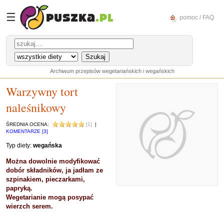
☰
pomoc / FAQ
Archiwum przepisów wegetariańskich i wegańskich
Warzywny tort
naleśnikowy
ŚREDNIA OCENA:
[1]
|
KOMENTARZE [3]
Typ diety:
wegańska
Można dowolnie modyfikować
dobór składników, ja jadłam ze
szpinakiem, pieczarkami,
papryką.
Wegetarianie mogą posypać
wierzch serem.