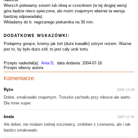
Wierzch polewamy sosem lub oliwą w czosnkiem (w tej drugiej wersji
góra będzie nieco spieczona, ale moim znajomym właśnie ta wersja
bardziej odpowiadała).
Wkładamy do b. nagrzanego piekarnika na 30 min.
DODATKOWE WSKAZÓWKI:
Podajemy gorące, kroimy jak tort (duże kawałki) ostrym nożem. Ważne
jest to, by było dużo ziół, to jest cały urok tortu.
Przepis nadesłał(a):
Ania D
, data dodania: 2004-07-16
Przepis własny autora.
Komentarze:
Ryżo
2005-12-28
Dobre ,smakowało znajomym. Troszke zachodu przy robocie ale warto.
Dla mnie super.
beata
2007-11-30
Ale dobre, nie mialam zieloej soczewicy, zrobilam z czerwona, ale i tak
bardzo smakowalo.