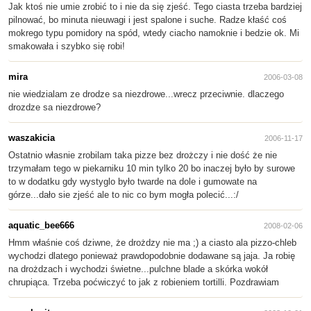
Jak ktoś nie umie zrobić to i nie da się zjeść. Tego ciasta trzeba bardziej
pilnować, bo minuta nieuwagi i jest spalone i suche. Radze kłaść coś
mokrego typu pomidory na spód, wtedy ciacho namoknie i bedzie ok. Mi
smakowała i szybko się robi!
mira
2006-03-08
nie wiedzialam ze drodze sa niezdrowe...wrecz przeciwnie. dlaczego
drozdze sa niezdrowe?
waszakicia
2006-11-17
Ostatnio własnie zrobilam taka pizze bez drożczy i nie dość że nie
trzymałam tego w piekarniku 10 min tylko 20 bo inaczej było by surowe
to w dodatku gdy wystyglo było twarde na dole i gumowate na
górze...dało sie zjeść ale to nic co bym mogła polecić...:/
aquatic_bee666
2008-02-06
Hmm właśnie coś dziwne, że drożdzy nie ma ;) a ciasto ala pizzo-chleb
wychodzi dlatego ponieważ prawdopodobnie dodawane są jaja. Ja robię
na drożdzach i wychodzi świetne...pulchne blade a skórka wokół
chrupiąca. Trzeba poćwiczyć to jak z robieniem tortilli. Pozdrawiam