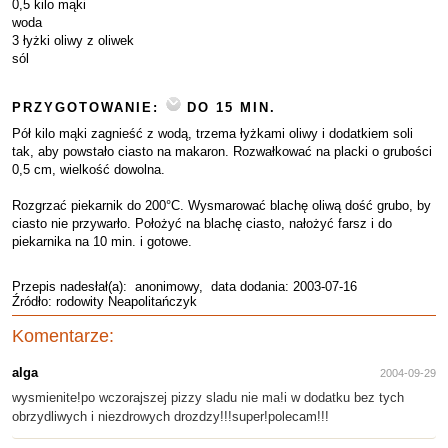
0,5 kilo mąki
woda
3 łyżki oliwy z oliwek
sól
PRZYGOTOWANIE:
DO 15 MIN.
Pół kilo mąki zagnieść z wodą, trzema łyżkami oliwy i dodatkiem soli
tak, aby powstało ciasto na makaron. Rozwałkować na placki o grubości
0,5 cm, wielkość dowolna.
Rozgrzać piekarnik do 200°C. Wysmarować blachę oliwą dość grubo, by
ciasto nie przywarło. Położyć na blachę ciasto, nałożyć farsz i do
piekarnika na 10 min. i gotowe.
Przepis nadesłał(a):
anonimowy
, data dodania: 2003-07-16
Źródło: rodowity Neapolitańczyk
Komentarze:
alga
2004-09-29
wysmienite!po wczorajszej pizzy sladu nie ma!i w dodatku bez tych
obrzydliwych i niezdrowych drozdzy!!!super!polecam!!!