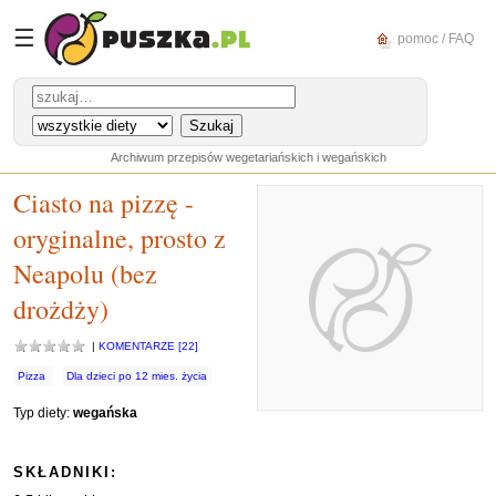
☰
pomoc / FAQ
Archiwum przepisów wegetariańskich i wegańskich
Ciasto na pizzę -
oryginalne, prosto z
Neapolu (bez
drożdży)
|
KOMENTARZE [22]
Pizza
Dla dzieci po 12 mies. życia
Typ diety:
wegańska
SKŁADNIKI: