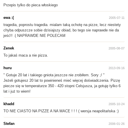
Przepis tylko do pieca włoskiego
ewa :(
2005-07-11
tragedia, poprostu tragedia. mialam taką ochotę na pizze, lecz niestety
chyba odpuszcze sobie dzisiajszy obiad, bo tego sie naprawde nie da
jeść!! :( NAPRAWDE NIE POLECAM
Zenek
2005-08-07
To jakaś maca a nie pizza.
huru
2013-09-16
" Gotuje 20 lat i takiego gniota jeszcze nie zrobiłem. Sory ;/ "
Jeżeli gotujesz 20 lat to powinieneś mieć więcej doświadczenia. Pizzę
piecze się w temperaturze 350 - 420 stopni Celsjusza, ja gotuję tylko 6
lat i już to wiem!
khadd
2005-10-24
TO NIE CIASTO NA PIZZE A NA MACE ! ! ! ( wersja neapolitańska :)
Stefan
2006-01-26