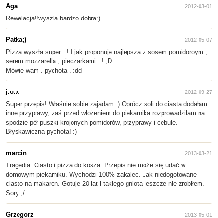
Aga
2012-03-01
Rewelacja!!wyszła bardzo dobra:)
Patka;)
2012-05-07
Pizza wyszła super . ! I jak proponuje najlepsza z sosem pomidoroym ,
serem mozzarella , pieczarkami . ! ;D
Mówie wam , pychota . ;dd
j.o.x
2012-09-27
Super przepis! Właśnie sobie zajadam :) Oprócz soli do ciasta dodałam
inne przyprawy, zaś przed włożeniem do piekarnika rozprowadziłam na
spodzie pół puszki krojonych pomidorów, przyprawy i cebulę.
Błyskawiczna pychota! :)
marcin
2013-03-21
Tragedia. Ciasto i pizza do kosza. Przepis nie może się udać w
domowym piekarniku. Wychodzi 100% zakalec. Jak niedogotowane
ciasto na makaron. Gotuje 20 lat i takiego gniota jeszcze nie zrobiłem.
Sory ;/
Grzegorz
2013-05-01