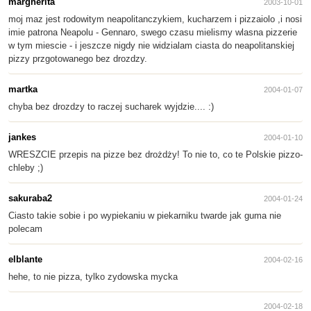
margherita
2003-10-01
moj maz jest rodowitym neapolitanczykiem, kucharzem i pizzaiolo ,i nosi
imie patrona Neapolu - Gennaro, swego czasu mielismy wlasna pizzerie
w tym miescie - i jeszcze nigdy nie widzialam ciasta do neapolitanskiej
pizzy przgotowanego bez drozdzy.
martka
2004-01-07
chyba bez drozdzy to raczej sucharek wyjdzie.... :)
jankes
2004-01-10
WRESZCIE przepis na pizze bez drożdży! To nie to, co te Polskie pizzo-
chleby ;)
sakuraba2
2004-01-24
Ciasto takie sobie i po wypiekaniu w piekarniku twarde jak guma nie
polecam
elblante
2004-02-16
hehe, to nie pizza, tylko zydowska mycka
2004-02-18