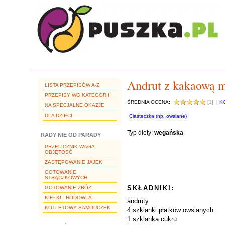
Andrut z kakaową ma
LISTA PRZEPISÓW A-Z
PRZEPISY WG KATEGORII
ŚREDNIA OCENA:
[1]
|
K
NA SPECJALNE OKAZJE
DLA DZIECI
Ciasteczka (np. owsiane)
Typ diety:
wegańska
RADY NIE OD PARADY
PRZELICZNIK WAGA-
OBJĘTOŚĆ
ZASTĘPOWANIE JAJEK
GOTOWANIE
STRĄCZKOWYCH
SKŁADNIKI:
GOTOWANIE ZBÓŻ
KIEŁKI - HODOWLA
andruty
KOTLETOWY SAMOUCZEK
4 szklanki płatków owsianych
1 szklanka cukru