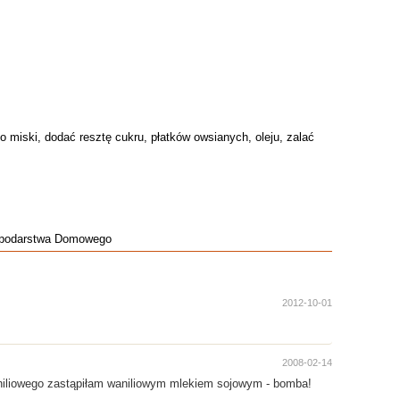
o miski, dodać resztę cukru, płatków owsianych, oleju, zalać
ospodarstwa Domowego
2012-10-01
2008-02-14
waniliowego zastąpiłam waniliowym mlekiem sojowym - bomba!