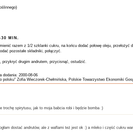
oślinnego)
-30 MIN.
mienić razem z 1/2 szklanki cukru, na końcu dodać połowę oleju, przełożyć d
ać pozostałe składniki, połączyć.
 przykryć drugim andrutem, przycisnąć, ostudzić.
a dodania: 2000-08-06
 po polsku" Zofia Wieczorek-Chełmińska, Polskie Towarzystwo Ekonomiki G
 trochę spirytusu, jak to moja babcia robi i będzie bomba :)
ogłam dostać andrutów, ale z waflami też jest ok :) a mleko i część cukru 