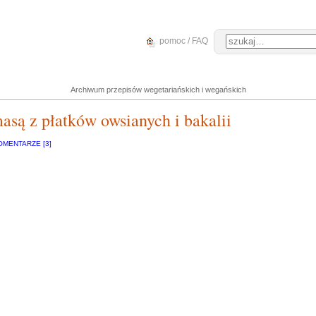
pomoc / FAQ
Archiwum przepisów wegetariańskich i wegańskich
są z płatków owsianych i bakalii
OMENTARZE [3]