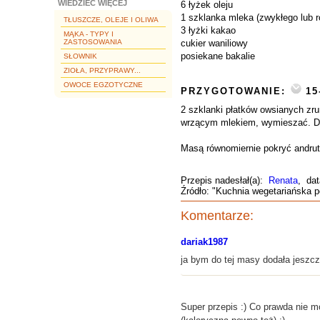
WIEDZIEĆ WIĘCEJ
6 łyżek oleju
1 szklanka mleka (zwykłego lub r
TŁUSZCZE, OLEJE I OLIWA
3 łyżki kakao
MĄKA - TYPY I
ZASTOSOWANIA
cukier waniliowy
posiekane bakalie
SŁOWNIK
ZIOŁA, PRZYPRAWY...
OWOCE EGZOTYCZNE
PRZYGOTOWANIE:
15
2 szklanki płatków owsianych zru
wrzącym mlekiem, wymieszać. Dod
Masą równomiernie pokryć andrut,
Przepis nadesłał(a):
Renata
, dat
Źródło: "Kuchnia wegetariańska
Komentarze:
dariak1987
ja bym do tej masy dodała jeszcze
Super przepis :) Co prawda nie m