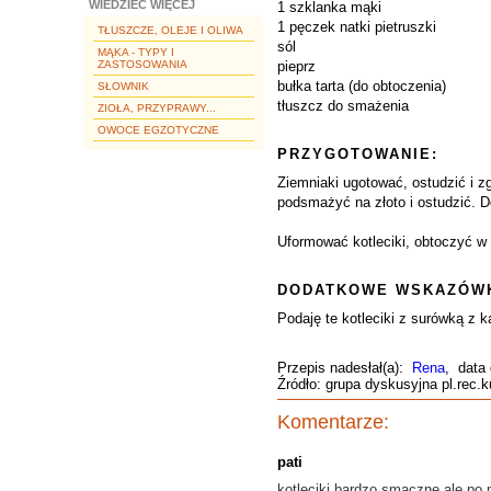
WIEDZIEĆ WIĘCEJ
1 szklanka mąki
1 pęczek natki pietruszki
TŁUSZCZE, OLEJE I OLIWA
sól
MĄKA - TYPY I
ZASTOSOWANIA
pieprz
bułka tarta (do obtoczenia)
SŁOWNIK
tłuszcz do smażenia
ZIOŁA, PRZYPRAWY...
OWOCE EGZOTYCZNE
PRZYGOTOWANIE:
Ziemniaki ugotować, ostudzić i z
podsmażyć na złoto i ostudzić. 
Uformować kotleciki, obtoczyć w b
DODATKOWE WSKAZÓWK
Podaję te kotleciki z surówką z k
Przepis nadesłał(a):
Rena
, data
Źródło: grupa dyskusyjna pl.rec.k
Komentarze:
pati
kotleciki bardzo smaczne ale po 