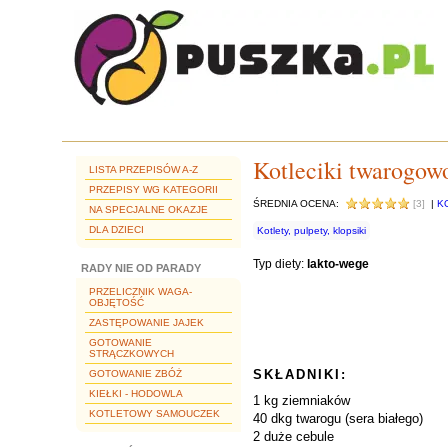
Kotleciki twarogowo
LISTA PRZEPISÓW A-Z
PRZEPISY WG KATEGORII
ŚREDNIA OCENA:
[3]
|
K
NA SPECJALNE OKAZJE
DLA DZIECI
Kotlety, pulpety, klopsiki
Typ diety:
lakto-wege
RADY NIE OD PARADY
PRZELICZNIK WAGA-
OBJĘTOŚĆ
ZASTĘPOWANIE JAJEK
GOTOWANIE
STRĄCZKOWYCH
SKŁADNIKI:
GOTOWANIE ZBÓŻ
KIEŁKI - HODOWLA
1 kg ziemniaków
KOTLETOWY SAMOUCZEK
40 dkg twarogu (sera białego)
2 duże cebule