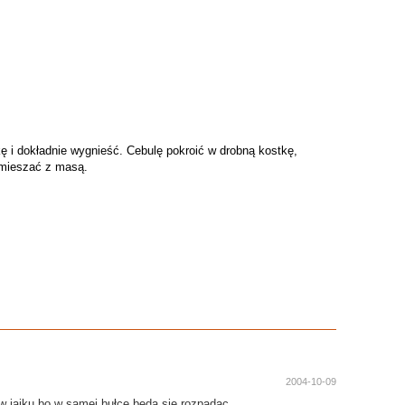
ę i dokładnie wygnieść. Cebulę pokroić w drobną kostkę,
ymieszać z masą.
2004-10-09
 w jajku bo w samej bułce beda sie rozpadac