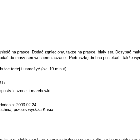
gnieść na prasce. Dodać zgnieciony, także na prasce, biały ser. Dosypać mąk
Dodać do masy serowo-ziemniaczanej. Pietruszkę drobno posiekać i także w
ułce tartej i usmażyć (ok. 10 minut).
I:
apusty kiszonej i marchewki.
 dodania: 2003-02-24
uchnia, przepis wysłała Kasia
malych modyfikacjach np zamianie bialego sera na zolty trzeba juz obtoczyc