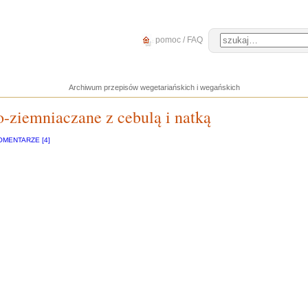
pomoc / FAQ
Archiwum przepisów wegetariańskich i wegańskich
-ziemniaczane z cebulą i natką
OMENTARZE [4]