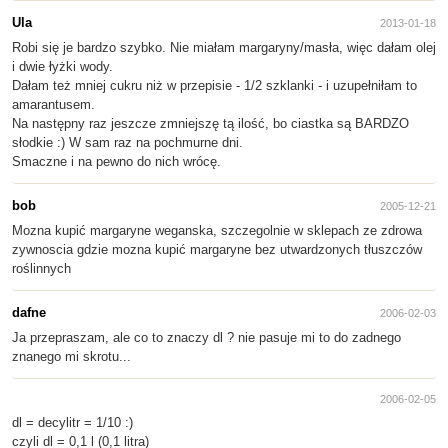
Ula
2013-01-18
Robi się je bardzo szybko. Nie miałam margaryny/masła, więc dałam olej
i dwie łyżki wody.
Dałam też mniej cukru niż w przepisie - 1/2 szklanki - i uzupełniłam to
amarantusem.
Na następny raz jeszcze zmniejszę tą ilość, bo ciastka są BARDZO
słodkie :) W sam raz na pochmurne dni.
Smaczne i na pewno do nich wrócę.
bob
2005-12-21
Mozna kupić margaryne weganska, szczegolnie w sklepach ze zdrowa
zywnoscia gdzie mozna kupić margaryne bez utwardzonych tłuszczów
roślinnych
dafne
2006-02-03
Ja przepraszam, ale co to znaczy dl ? nie pasuje mi to do zadnego
znanego mi skrotu...
2006-02-05
dl = decylitr = 1/10 :)
czyli dl = 0,1 l (0,1 litra)