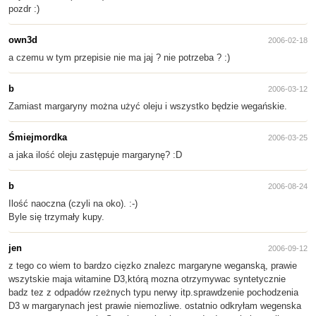
pozdr :)
own3d
2006-02-18
a czemu w tym przepisie nie ma jaj ? nie potrzeba ? :)
b
2006-03-12
Zamiast margaryny można użyć oleju i wszystko będzie wegańskie.
Śmiejmordka
2006-03-25
a jaka ilość oleju zastępuje margarynę? :D
b
2006-08-24
Ilość naoczna (czyli na oko). :-)
Byle się trzymały kupy.
jen
2006-09-12
z tego co wiem to bardzo cięzko znalezc margaryne weganską, prawie
wszytskie maja witamine D3,którą mozna otrzymywac syntetycznie
badz tez z odpadów rzeżnych typu nerwy itp.sprawdzenie pochodzenia
D3 w margarynach jest prawie niemozliwe. ostatnio odkryłam wegenska