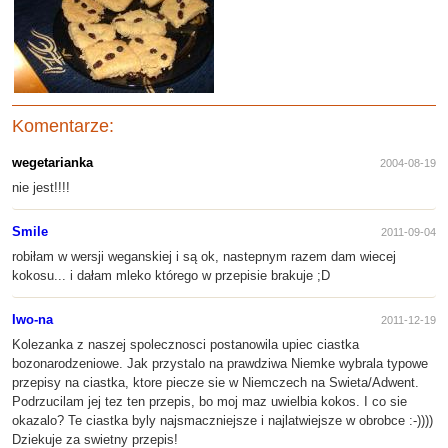
Komentarze:
wegetarianka
2004-08-19
nie jest!!!!
Smile
2011-09-04
robiłam w wersji weganskiej i są ok, nastepnym razem dam wiecej
kokosu... i dałam mleko którego w przepisie brakuje ;D
Iwo-na
2011-12-19
Kolezanka z naszej spolecznosci postanowila upiec ciastka
bozonarodzeniowe. Jak przystalo na prawdziwa Niemke wybrala typowe
przepisy na ciastka, ktore piecze sie w Niemczech na Swieta/Adwent.
Podrzucilam jej tez ten przepis, bo moj maz uwielbia kokos. I co sie
okazalo? Te ciastka byly najsmaczniejsze i najlatwiejsze w obrobce :-))))
Dziekuje za swietny przepis!