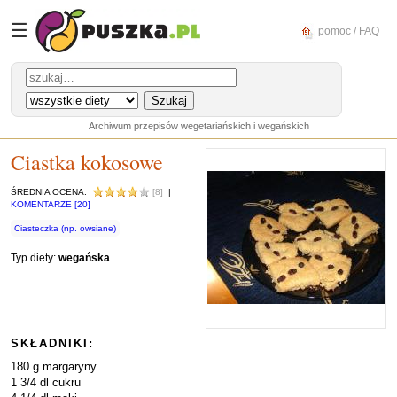
☰
pomoc / FAQ
Archiwum przepisów wegetariańskich i wegańskich
Ciastka kokosowe
ŚREDNIA OCENA:
[8]
|
KOMENTARZE [20]
Ciasteczka (np. owsiane)
Typ diety:
wegańska
SKŁADNIKI:
180 g margaryny
1 3/4 dl cukru