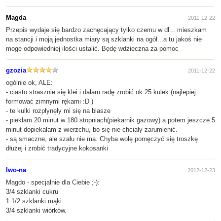
Magda
2011-12-22
Przepis wydaje się bardzo zachęcający tylko czemu w dl... mieszkam
na stancji i moją jednostka miary są szklanki na ogół...a tu jakoś nie
mogę odpowiedniej ilości ustalić. Będę wdzięczna za pomoc
gzozia
2011-12-22
ogólnie ok, ALE:
- ciasto strasznie się klei i dałam radę zrobić ok 25 kulek (najlepiej
formować zimnymi rękami :D )
- te kulki rozpłynęły mi się na blasze
- piekłam 20 minut w 180 stopniach(piekarnik gazowy) a potem jeszcze 5
minut dopiekałam z wierzchu, bo się nie chciały zarumienić.
- są smaczne, ale szału nie ma. Chyba wolę pomęczyć się troszkę
dłużej i zrobić tradycyjne kokosanki
Iwo-na
2012-12-23
Magdo - specjalnie dla Ciebie ;-):
3/4 szklanki cukru
1 1/2 szklanki mąki
3/4 szklanki wiórków.