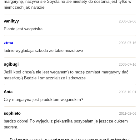
margarynę, nazywa sie Soyola no ale niestety do dostania jest tylko w
niemczech jak narazie.
vaniityy
2008-02-06
Planta jest wegańska.
zima
2008-07-16
ladnie wygladaja szkoda ze takie niezdrowe
ugibugi
2008-07-16
Jeśli ktoś chce(a nie jest weganem) to radzę zamiast margaryny dać
masełko;-) Będzie i smaczniejsze i zdrowsze
Ania
2003-10-01
Czy margaryna jest produktem weganskim?
sophieto
2011-02-06
bardzo dobre! Po wyjęciu z piekarnika posypałam je jeszcze cukrem
pudrem.
Dodawanie nowych komentarzy nie jest dostępne w wersji archiwalnej.