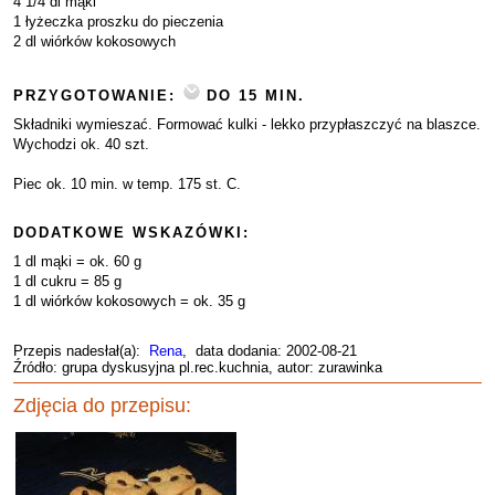
4 1/4 dl mąki
1 łyżeczka proszku do pieczenia
2 dl wiórków kokosowych
PRZYGOTOWANIE:
DO 15 MIN.
Składniki wymieszać. Formować kulki - lekko przypłaszczyć na blaszce.
Wychodzi ok. 40 szt.
Piec ok. 10 min. w temp. 175 st. C.
DODATKOWE WSKAZÓWKI:
1 dl mąki = ok. 60 g
1 dl cukru = 85 g
1 dl wiórków kokosowych = ok. 35 g
Przepis nadesłał(a):
Rena
, data dodania: 2002-08-21
Źródło: grupa dyskusyjna pl.rec.kuchnia, autor: zurawinka
Zdjęcia do przepisu: