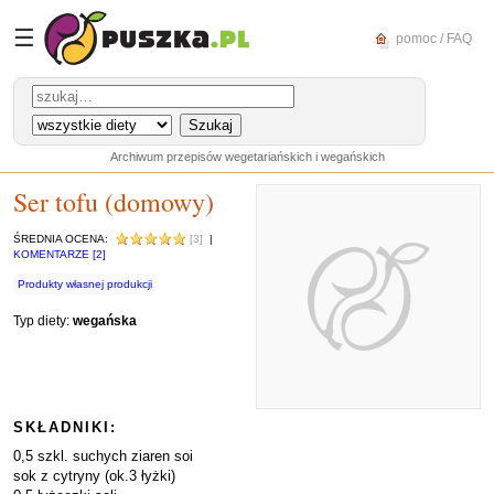
☰
pomoc / FAQ
Archiwum przepisów wegetariańskich i wegańskich
Ser tofu (domowy)
ŚREDNIA OCENA:
[3]
|
KOMENTARZE [2]
Produkty własnej produkcji
Typ diety:
wegańska
SKŁADNIKI:
0,5 szkl. suchych ziaren soi
sok z cytryny (ok.3 łyżki)