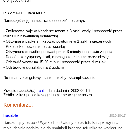
0,5 łyżeczki soli
PRZYGOTOWANIE:
Namoczyć soję na noc, rano odcedzić i przemyć.
- Zmiksować soję w blenderze razem z 3 szkl. wody i przecedzić przez
lnianą lub bawełnianą ściereczkę.
- Otrzymaną papkę zmiksować powtórnie w 1 szkl. świeżej wody.
- Przecedzić powtórnie przez ścierkę.
- Otrzymaną serwatkę gotować przez 3 minuty i odstawić z ognia.
- Dodać sok cytrynowy i sól, a następnie mieszać przez chwilę.
- Odstawić wywar na 15-20 minut i przecedzić przez durszlak.
- Odstawić w durszlaku na 2 godziny.
No i mamy ser gotowy - tanio i niezbyt skomplikowanie.
Przepis nadesłał(a):
pat
, data dodania: 2002-06-16
Źródło: z ircx.pl.polskavege lub pl.soc.wegetarianizm
Komentarze:
hugable
2013-10-17
Bardzo fajny przepis! Wyszedł mi świetny serek tofu kanapkowy i na
moje idealnie nadałby się do produkcji jakiegoś tofurnika ze względu na