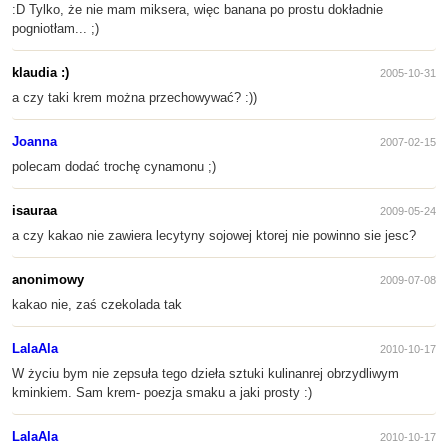
:D Tylko, że nie mam miksera, więc banana po prostu dokładnie
pogniotłam... ;)
klaudia :)
2005-10-31
a czy taki krem można przechowywać? :))
Joanna
2007-02-15
polecam dodać trochę cynamonu ;)
isauraa
2009-05-24
a czy kakao nie zawiera lecytyny sojowej ktorej nie powinno sie jesc?
anonimowy
2009-07-08
kakao nie, zaś czekolada tak
LalaAla
2010-10-17
W życiu bym nie zepsuła tego dzieła sztuki kulinanrej obrzydliwym
kminkiem. Sam krem- poezja smaku a jaki prosty :)
LalaAla
2010-10-17