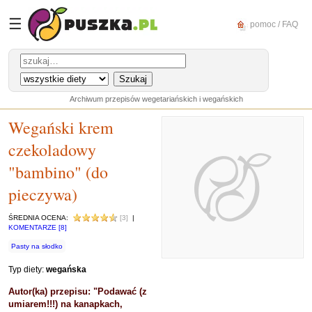
☰
pomoc / FAQ
Archiwum przepisów wegetariańskich i wegańskich
Wegański krem
czekoladowy
"bambino" (do
pieczywa)
ŚREDNIA OCENA:
[3]
|
KOMENTARZE [8]
Pasty na słodko
Typ diety:
wegańska
Autor(ka) przepisu: "Podawać (z
umiarem!!!) na kanapkach,