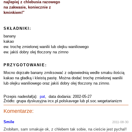
najlepiej z chlebusia razowego
na zakwasie, koniecznie z
kminkiem!"
SKŁADNIKI:
banany
kakao
ew. trochę zmielonej wanilii lub olejku waniliowego
ew. jakiś dobry olej tłoczony na zimno
PRZYGOTOWANIE:
Mocno dojrzałe banany zmiksować z odpowiednią wedle smaku ilością
kakao na gładką i kleistą pastę. Można dodać trochę zmielonej wanilii
lub olejku waniliowego oraz jakiś dobry olej tłoczony na zimno.
Przepis nadesłał(a):
pat
, data dodania: 2002-05-27
Źródło: grupa dyskusyjna ircx.pl.polskavege lub pl.soc.wegetarianizm
Komentarze:
Smile
2011-08-30
Zrobiłam, sam smakuje ok, z chlebem tak sobie, na cieście jest pycha!!