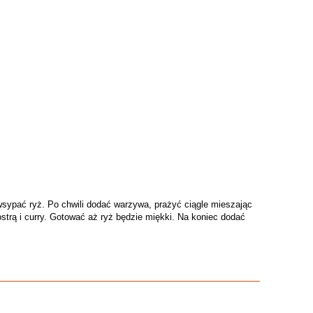
 wsypać ryż. Po chwili dodać warzywa, prażyć ciągle mieszając
 ostrą i curry. Gotować aż ryż będzie miękki. Na koniec dodać