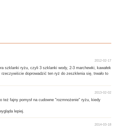
2012-02-17
ra szklanki ryżu, czyli 3 szklanki wody, 2-3 marchewki, kawałek
rzeczywiście doprowadzić ten ryż do zeszklenia się, trwało to
2013-02-02
o też fajny pomysł na cudowne "rozmnożenie" ryżu, kiedy
ygląda lepiej.
2014-03-18