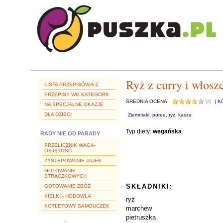
Ryż z curry i włosz
LISTA PRZEPISÓW A-Z
PRZEPISY WG KATEGORII
ŚREDNIA OCENA:
[4]
|
K
NA SPECJALNE OKAZJE
DLA DZIECI
Ziemniaki, puree, ryż, kasza
Typ diety:
wegańska
RADY NIE OD PARADY
PRZELICZNIK WAGA-
OBJĘTOŚĆ
ZASTĘPOWANIE JAJEK
GOTOWANIE
STRĄCZKOWYCH
SKŁADNIKI:
GOTOWANIE ZBÓŻ
KIEŁKI - HODOWLA
ryż
KOTLETOWY SAMOUCZEK
marchew
pietruszka