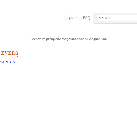
pomoc / FAQ
Archiwum przepisów wegetariańskich i wegańskich
czyzną
OMENTARZE [5]