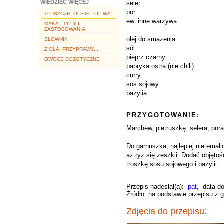
WIEDZIEĆ WIĘCEJ
seler
por
TŁUSZCZE, OLEJE I OLIWA
ew. inne warzywa
MĄKA - TYPY I
ZASTOSOWANIA
olej do smażenia
SŁOWNIK
sól
ZIOŁA, PRZYPRAWY...
pieprz czarny
OWOCE EGZOTYCZNE
papryka ostra (nie chili)
curry
sos sojowy
bazylia
PRZYGOTOWANIE:
Marchew, pietruszkę, selera, por
Do garnuszka, najlepiej nie emal
aż ryż się zeszkli. Dodać objętoś
troszkę sosu sojowego i bazylii.
Przepis nadesłał(a):
pat
, data d
Źródło: na podstawie przepisu z g
Zdjęcia do przepisu: