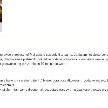
prawdę przepyszne! Moi goście stwierdzili to samo. Ja dałam ilościowo półto
a, dwa korzenie pietruszki dokładnie podane przyprawy. Zwracałam uwagę by 
 gotowanie się też z kolejne 10 minut ale warto.
ia bulionu - świetny patent :) Nawet pora poszatkowałam. Dodanie warzyw t
Polecam :)
iłabym tak samo drobno, jak pozostałe warzywa - gruba kostka wcale nie w