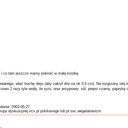
a i co tam jeszcze mamy pokroić w małą kostkę.
iowanego, wlać trochę oleju (aby zakrył dno na ok 0,5 cm). Na rozgrzany olej
ciowo 2 razy tyle wody, ile ryżu, oraz przyprawy: sól, pieprz czarny, paprykę
odania: 2002-05-27
rupy dyskusyjnej ircx.pl.polskavege lub pl.soc.wegetarianizm