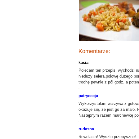
Komentarze:
kasia
Polecam ten przepis, wychodzi na
nieduży selera,połowę dużego por
trochę pewnie z pół godz. a potem
patrycccja
Wykorzystałam warzywa z gotowan
okazuje się, że jest go za mało. 
Następnym razem marchewkę pokro
rudasna
Rewelacja! Wyszlo przepyszne!