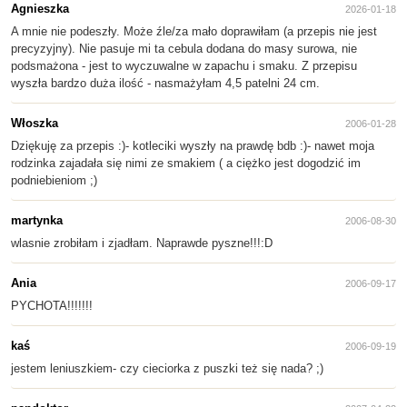
Agnieszka
2026-01-18
A mnie nie podeszły. Może źle/za mało doprawiłam (a przepis nie jest
precyzyjny). Nie pasuje mi ta cebula dodana do masy surowa, nie
podsmażona - jest to wyczuwalne w zapachu i smaku. Z przepisu
wyszła bardzo duża ilość - nasmażyłam 4,5 patelni 24 cm.
Włoszka
2006-01-28
Dziękuję za przepis :)- kotleciki wyszły na prawdę bdb :)- nawet moja
rodzinka zajadała się nimi ze smakiem ( a ciężko jest dogodzić im
podniebieniom ;)
martynka
2006-08-30
wlasnie zrobiłam i zjadłam. Naprawde pyszne!!!:D
Ania
2006-09-17
PYCHOTA!!!!!!!
kaś
2006-09-19
jestem leniuszkiem- czy cieciorka z puszki też się nada? ;)