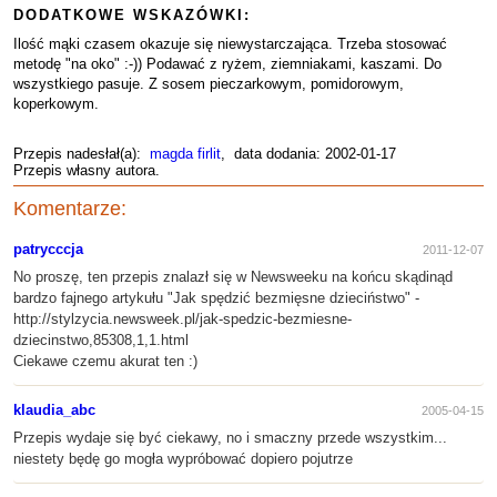
DODATKOWE WSKAZÓWKI:
Ilość mąki czasem okazuje się niewystarczająca. Trzeba stosować
metodę "na oko" :-)) Podawać z ryżem, ziemniakami, kaszami. Do
wszystkiego pasuje. Z sosem pieczarkowym, pomidorowym,
koperkowym.
Przepis nadesłał(a):
magda firlit
, data dodania: 2002-01-17
Przepis własny autora.
Komentarze:
patrycccja
2011-12-07
No proszę, ten przepis znalazł się w Newsweeku na końcu skądinąd
bardzo fajnego artykułu "Jak spędzić bezmięsne dzieciństwo" -
http://stylzycia.newsweek.pl/jak-spedzic-bezmiesne-
dziecinstwo,85308,1,1.html
Ciekawe czemu akurat ten :)
klaudia_abc
2005-04-15
Przepis wydaje się być ciekawy, no i smaczny przede wszystkim...
niestety będę go mogła wypróbować dopiero pojutrze