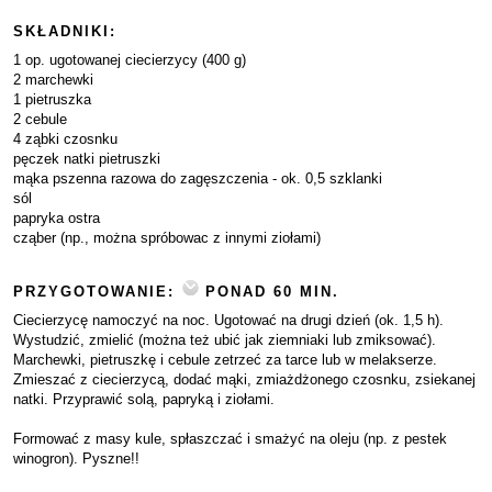
SKŁADNIKI:
1 op. ugotowanej ciecierzycy (400 g)
2 marchewki
1 pietruszka
2 cebule
4 ząbki czosnku
pęczek natki pietruszki
mąka pszenna razowa do zagęszczenia - ok. 0,5 szklanki
sól
papryka ostra
cząber (np., można spróbowac z innymi ziołami)
PRZYGOTOWANIE:
PONAD 60 MIN.
Ciecierzycę namoczyć na noc. Ugotować na drugi dzień (ok. 1,5 h).
Wystudzić, zmielić (można też ubić jak ziemniaki lub zmiksować).
Marchewki, pietruszkę i cebule zetrzeć za tarce lub w melakserze.
Zmieszać z ciecierzycą, dodać mąki, zmiażdżonego czosnku, zsiekanej
natki. Przyprawić solą, papryką i ziołami.
Formować z masy kule, spłaszczać i smażyć na oleju (np. z pestek
winogron). Pyszne!!