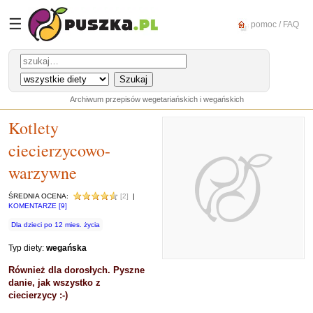
☰
pomoc / FAQ
Archiwum przepisów wegetariańskich i wegańskich
Kotlety
ciecierzycowo-
warzywne
ŚREDNIA OCENA:
[2]
|
KOMENTARZE [9]
Dla dzieci po 12 mies. życia
Typ diety:
wegańska
Również dla dorosłych. Pyszne
danie, jak wszystko z
ciecierzycy :-)