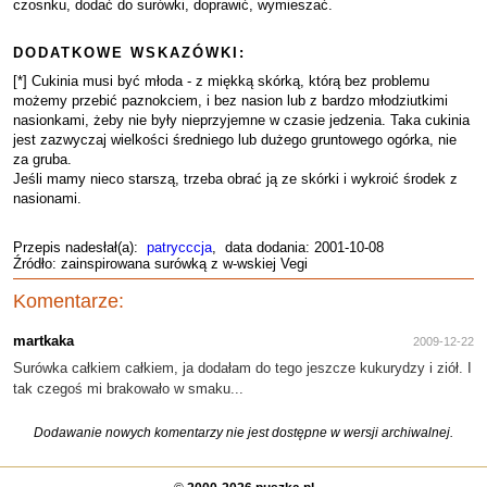
czosnku, dodać do surówki, doprawić, wymieszać.
DODATKOWE WSKAZÓWKI:
[*] Cukinia musi być młoda - z miękką skórką, którą bez problemu
możemy przebić paznokciem, i bez nasion lub z bardzo młodziutkimi
nasionkami, żeby nie były nieprzyjemne w czasie jedzenia. Taka cukinia
jest zazwyczaj wielkości średniego lub dużego gruntowego ogórka, nie
za gruba.
Jeśli mamy nieco starszą, trzeba obrać ją ze skórki i wykroić środek z
nasionami.
Przepis nadesłał(a):
patrycccja
, data dodania: 2001-10-08
Źródło: zainspirowana surówką z w-wskiej Vegi
Komentarze:
martkaka
2009-12-22
Surówka całkiem całkiem, ja dodałam do tego jeszcze kukurydzy i ziół. I
tak czegoś mi brakowało w smaku...
Dodawanie nowych komentarzy nie jest dostępne w wersji archiwalnej.