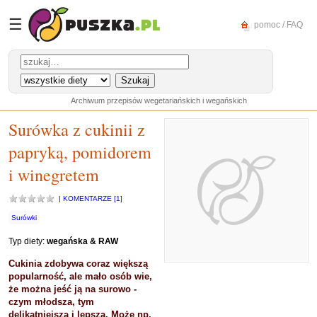
☰
pomoc / FAQ
Archiwum przepisów wegetariańskich i wegańskich
Surówka z cukinii z
papryką, pomidorem
i winegretem
|
KOMENTARZE [1]
Surówki
Typ diety:
wegańska & RAW
Cukinia zdobywa coraz większą
popularność, ale mało osób wie,
że można jeść ją na surowo -
czym młodsza, tym
delikatniejsza i lepsza. Może np.