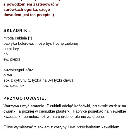
z powodzeniem zastępować w
surówkach ogórka, czego
dowodem jest ten przepis :)
SKŁADNIKI:
młoda cukinia [*]
papryka kolorowa, może być trochę zielonej
pomidory
sól
ew. pieprz
<u>winegret:</u>
oliwa
sok z cytryny (1 łyżka na 3-4 łyżki oliwy)
ew. czosnek
PRZYGOTOWANIE:
Warzywa umyć staranie. Z cukinii odciąć końcówki, przekroić wzdłuż na
ćwiartki, a później w cieniutkie plasterki. Paprykę posiekać na niewielkie
kwadraciki, pomidora też w miarę drobno, ale nie za drobno.
Oliwę wymieszać z sokiem z cytryny i ew. przeciśniętym kawałkiem