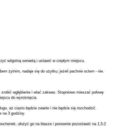
yć wilgotną serwetą i ustawić w ciepłym miejscu.
em żytnim, nadaje się do użytku; jeżeli pachnie octem - nie.
 zrobić wgłębienie i wlać zakwas. Stopniowo mieszać połowę
ejscu do wyrośnięcia.
o, aż ciasto będzie zwarte i nie będzie się rozchodzić.
e na 3 godziny.
bochenek, ułożyć go na blasze i ponownie pozostawić na 1,5-2