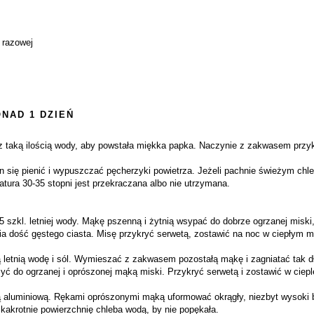
 razowej
NAD 1 DZIEŃ
z taką ilością wody, aby powstała miękka papka. Naczynie z zakwasem przykr
się pienić i wypuszczać pęcherzyki powietrza. Jeżeli pachnie świeżym chleb
tura 30-35 stopni jest przekraczana albo nie utrzymana.
szkl. letniej wody. Mąkę pszenną i żytnią wsypać do dobrze ogrzanej miski,
 dość gęstego ciasta. Misę przykryć serwetą, zostawić na noc w ciepłym mi
letnią wodę i sól. Wymieszać z zakwasem pozostałą mąkę i zagniatać tak dług
żyć do ogrzanej i oprószonej mąką miski. Przykryć serwetą i zostawić w ciepl
ią aluminiową. Rękami oprószonymi mąką uformować okrągły, niezbyt wysoki 
kakrotnie powierzchnię chleba wodą, by nie popękała.