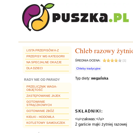
Chleb razowy żytni
LISTA PRZEPISÓW A-Z
PRZEPISY WG KATEGORII
ŚREDNIA OCENA:
[1]
NA SPECJALNE OKAZJE
DLA DZIECI
Chleby tradycyjne
Typ diety:
wegańska
RADY NIE OD PARADY
PRZELICZNIK WAGA-
OBJĘTOŚĆ
ZASTĘPOWANIE JAJEK
GOTOWANIE
STRĄCZKOWYCH
SKŁADNIKI:
GOTOWANIE ZBÓŻ
KIEŁKI - HODOWLA
<u>zakwas:</u>
KOTLETOWY SAMOUCZEK
2 garście mąki żytniej razowej