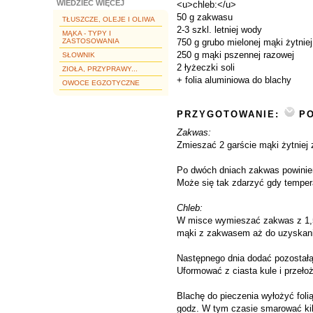
WIEDZIEĆ WIĘCEJ
<u>chleb:</u>
50 g zakwasu
TŁUSZCZE, OLEJE I OLIWA
2-3 szkl. letniej wody
MĄKA - TYPY I
ZASTOSOWANIA
750 g grubo mielonej mąki żytniej
250 g mąki pszennej razowej
SŁOWNIK
2 łyżeczki soli
ZIOŁA, PRZYPRAWY...
+ folia aluminiowa do blachy
OWOCE EGZOTYCZNE
PRZYGOTOWANIE:
PO
Zakwas:
Zmieszać 2 garście mąki żytniej 
Po dwóch dniach zakwas powinien 
Może się tak zdarzyć gdy tempera
Chleb:
W misce wymieszać zakwas z 1,5 
mąki z zakwasem aż do uzyskania
Następnego dnia dodać pozostałą 
Uformować z ciasta kule i przeło
Blachę do pieczenia wyłożyć fol
godz. W tym czasie smarować kil