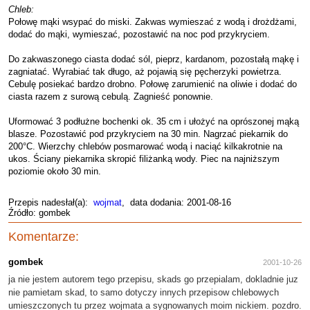
Chleb:
Połowę mąki wsypać do miski. Zakwas wymieszać z wodą i drożdżami,
dodać do mąki, wymieszać, pozostawić na noc pod przykryciem.
Do zakwaszonego ciasta dodać sól, pieprz, kardanom, pozostałą mąkę i
zagniatać. Wyrabiać tak długo, aż pojawią się pęcherzyki powietrza.
Cebulę posiekać bardzo drobno. Połowę zarumienić na oliwie i dodać do
ciasta razem z surową cebulą. Zagnieść ponownie.
Uformować 3 podłużne bochenki ok. 35 cm i ułożyć na oprószonej mąką
blasze. Pozostawić pod przykryciem na 30 min. Nagrzać piekarnik do
200°C. Wierzchy chlebów posmarować wodą i naciąć kilkakrotnie na
ukos. Ściany piekarnika skropić filiżanką wody. Piec na najniższym
poziomie około 30 min.
Przepis nadesłał(a):
wojmat
, data dodania: 2001-08-16
Źródło: gombek
Komentarze:
gombek
2001-10-26
ja nie jestem autorem tego przepisu, skads go przepialam, dokladnie juz
nie pamietam skad, to samo dotyczy innych przepisow chlebowych
umieszczonych tu przez wojmata a sygnowanych moim nickiem. pozdro.