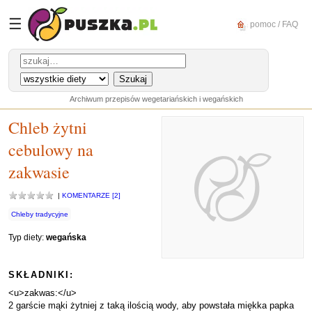
☰
pomoc / FAQ
Archiwum przepisów wegetariańskich i wegańskich
Chleb żytni
cebulowy na
zakwasie
|
KOMENTARZE [2]
Chleby tradycyjne
Typ diety:
wegańska
SKŁADNIKI:
<u>zakwas:</u>
2 garście mąki żytniej z taką ilością wody, aby powstała miękka papka