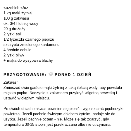
<u>chleb:</u>
1 kg mąki żytniej
100 g zakwasu
ok. 3/4 l letniej wody
20 g drożdży
2 łyżki soli
1/2 łyżeczki czarnego pieprzu
szczypta zmielonego kardamonu
4 średnie cebule
2 łyżki oliwy
+ mąka do wysypania blachy
PRZYGOTOWANIE:
PONAD 1 DZIEŃ
Zakwas:
Zmieszać dwie garście mąki żytniej z taką ilością wody, aby powstała
miękka papka. Naczynie z zakwasem przykryć wilgotną serwetką i
ustawić w ciepłym miejscu.
Po dwóch dniach zakwas powinien się pienić i wypuszczać pęcherzyki
powietrza. Jeżeli pachnie świeżym chlebem żytnim, nadaje się do
użytku. Jeżeli pachnie octem - nie. Może się tak zdarzyć, gdy
temperatura 30-35 stopni jest przekraczana albo nie utrzymana.