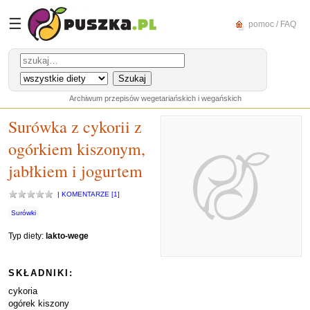
☰
pomoc / FAQ
Archiwum przepisów wegetariańskich i wegańskich
Surówka z cykorii z
ogórkiem kiszonym,
jabłkiem i jogurtem
|
KOMENTARZE [1]
Surówki
Typ diety:
lakto-wege
SKŁADNIKI:
cykoria
ogórek kiszony