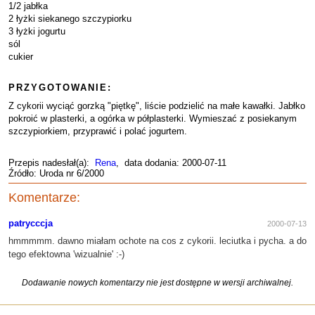
1/2 jabłka
2 łyżki siekanego szczypiorku
3 łyżki jogurtu
sól
cukier
PRZYGOTOWANIE:
Z cykorii wyciąć gorzką "piętkę", liście podzielić na małe kawałki. Jabłko
pokroić w plasterki, a ogórka w półplasterki. Wymieszać z posiekanym
szczypiorkiem, przyprawić i polać jogurtem.
Przepis nadesłał(a):
Rena
, data dodania: 2000-07-11
Źródło: Uroda nr 6/2000
Komentarze:
patrycccja
2000-07-13
hmmmmm. dawno miałam ochote na cos z cykorii. leciutka i pycha. a do
tego efektowna 'wizualnie' :-)
Dodawanie nowych komentarzy nie jest dostępne w wersji archiwalnej.