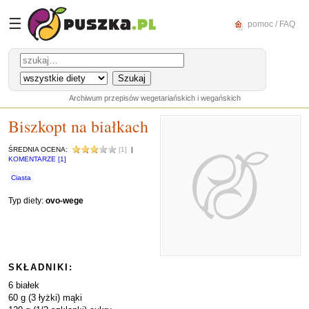
☰
pomoc / FAQ
Archiwum przepisów wegetariańskich i wegańskich
Biszkopt na białkach
ŚREDNIA OCENA:
[1]
|
KOMENTARZE [1]
Ciasta
Typ diety:
ovo-wege
SKŁADNIKI:
6 białek
60 g (3 łyżki) mąki