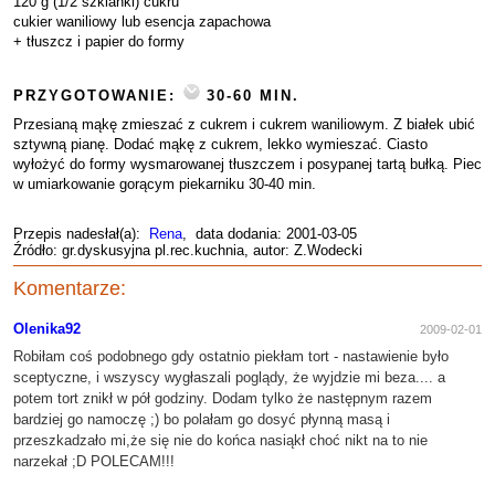
120 g (1/2 szklanki) cukru
cukier waniliowy lub esencja zapachowa
+ tłuszcz i papier do formy
PRZYGOTOWANIE:
30-60 MIN.
Przesianą mąkę zmieszać z cukrem i cukrem waniliowym. Z białek ubić
sztywną pianę. Dodać mąkę z cukrem, lekko wymieszać. Ciasto
wyłożyć do formy wysmarowanej tłuszczem i posypanej tartą bułką. Piec
w umiarkowanie gorącym piekarniku 30-40 min.
Przepis nadesłał(a):
Rena
, data dodania: 2001-03-05
Źródło: gr.dyskusyjna pl.rec.kuchnia, autor: Z.Wodecki
Komentarze:
Olenika92
2009-02-01
Robiłam coś podobnego gdy ostatnio piekłam tort - nastawienie było
sceptyczne, i wszyscy wygłaszali poglądy, że wyjdzie mi beza.... a
potem tort znikł w pół godziny. Dodam tylko że następnym razem
bardziej go namoczę ;) bo polałam go dosyć płynną masą i
przeszkadzało mi,że się nie do końca nasiąkł choć nikt na to nie
narzekał ;D POLECAM!!!