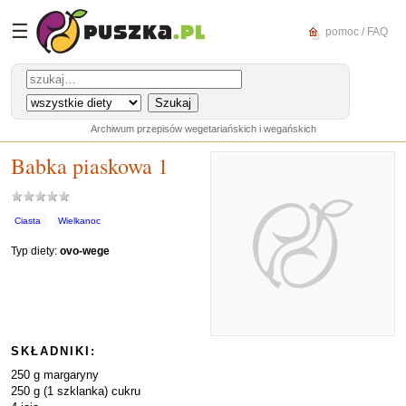
☰
pomoc / FAQ
Archiwum przepisów wegetariańskich i wegańskich
Babka piaskowa 1
Ciasta
Wielkanoc
Typ diety:
ovo-wege
SKŁADNIKI:
250 g margaryny
250 g (1 szklanka) cukru