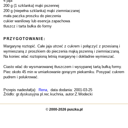
4 jaja
200 g (1 szklanka) mąki pszennej
200 g (niepełna szklanka) mąki ziemniaczanej
mała paczka proszku do pieczenia
cukier waniliowy lub esencja zapachowa
tłuszcz i tarta bułka do formy
PRZYGOTOWANIE:
Margarynę roztopić. Całe jaja utrzeć z cukrem i połączyć z przesianą i
wymieszaną z proszkiem do pieczenia mąką pszenną i ziemniaczaną.
Na koniec wlać roztopioną letnią margarynę i dokładnie wymieszać.
Ciasto wlać do wysmarowanej tłuszczem i wysypanej tartą bułką formy.
Piec około 45 min w umiarkowanie gorącym piekarniku. Posypać cukrem
pudrem i polukrować.
Przepis nadesłał(a):
Rena
, data dodania: 2001-03-25
Źródło: gr.dyskusyjna pl.rec.kuchnia, autor:Z.Wodecki
©
2000-2026 puszka.pl