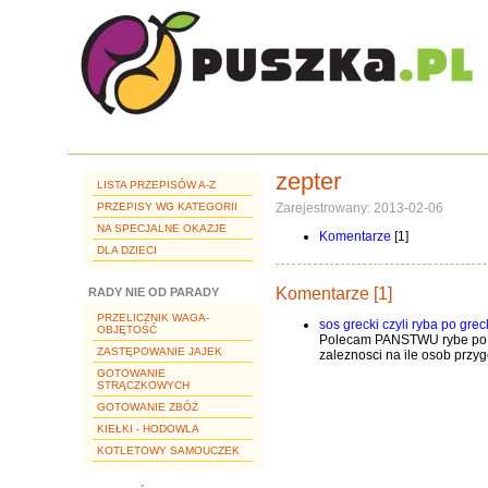
zepter
LISTA PRZEPISÓW A-Z
PRZEPISY WG KATEGORII
Zarejestrowany: 2013-02-06
NA SPECJALNE OKAZJE
Komentarze
[1]
DLA DZIECI
Komentarze [1]
RADY NIE OD PARADY
PRZELICZNIK WAGA-
sos grecki czyli ryba po gre
OBJĘTOŚĆ
Polecam PANSTWU rybe po g
ZASTĘPOWANIE JAJEK
zaleznosci na ile osob prz
GOTOWANIE
STRĄCZKOWYCH
GOTOWANIE ZBÓŻ
KIEŁKI - HODOWLA
KOTLETOWY SAMOUCZEK