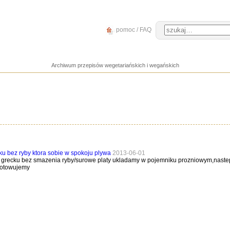
pomoc / FAQ
Archiwum przepisów wegetariańskich i wegańskich
cku bez ryby ktora sobie w spokoju plywa
2013-06-01
recku bez smazenia ryby/surowe platy ukladamy w pojemniku prozniowym,nastep
ygotowujemy