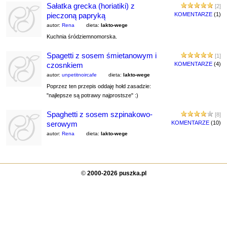
Sałatka grecka (horiatiki) z
[2]
pieczoną papryką
KOMENTARZE
(1)
autor:
Rena
dieta:
lakto-wege
Kuchnia śródziemnomorska.
Spagetti z sosem śmietanowym i
[1]
czosnkiem
KOMENTARZE
(4)
autor:
unpetitnoircafe
dieta:
lakto-wege
Poprzez ten przepis oddaję hołd zasadzie:
"najlepsze są potrawy najprostsze" :)
Spaghetti z sosem szpinakowo-
[8]
serowym
KOMENTARZE
(10)
autor:
Rena
dieta:
lakto-wege
©
2000-2026 puszka.pl