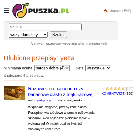
☰
pomoc / FAQ
Archiwum przepisów wegetariańskich i wegańskich
Ulubione przepisy:
yetta
Minimalna ocena:
Dieta:
Znaleziono 4 przepisów.
Razowiec na bananach czyli
[119]
bananowe ciasto z mąki razowej
KOMENTARZE
(190)
autor:
patrycccja
dieta:
wegańska
Wspaniałe, wilgotne, przepyszne ciasto.
Porządne, wartościowe w sensie odżywiania
składniki. A co najlepsze piekielnie łatwe w
wykonaniu! W mojej rodzinie i wśród
znajomych robi furorę :)