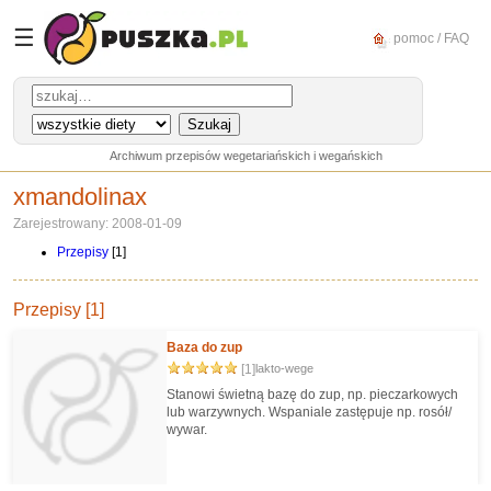
☰
pomoc / FAQ
Archiwum przepisów wegetariańskich i wegańskich
xmandolinax
Zarejestrowany: 2008-01-09
Przepisy
[1]
Przepisy [1]
Baza do zup
[1]
lakto-wege
Stanowi świetną bazę do zup, np. pieczarkowych
lub warzywnych. Wspaniale zastępuje np. rosół/
wywar.