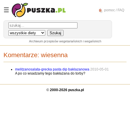
☰
pomoc / FAQ
Archiwum przepisów wegetariańskich i wegańskich
Komentarze:
wiesenna
melitzanosalata-grecka pasta dip baklazanowa
2010-05-01
A po co wsadzamy tego bakłażana do torby?
©
2000-2026 puszka.pl