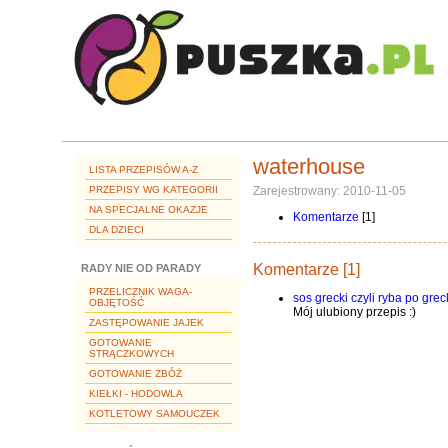
waterhouse
LISTA PRZEPISÓW A-Z
PRZEPISY WG KATEGORII
Zarejestrowany: 2010-11-05
NA SPECJALNE OKAZJE
Komentarze
[1]
DLA DZIECI
Komentarze [1]
RADY NIE OD PARADY
PRZELICZNIK WAGA-
sos grecki czyli ryba po gre
OBJĘTOŚĆ
Mój ulubiony przepis :)
ZASTĘPOWANIE JAJEK
GOTOWANIE
STRĄCZKOWYCH
GOTOWANIE ZBÓŻ
KIEŁKI - HODOWLA
KOTLETOWY SAMOUCZEK