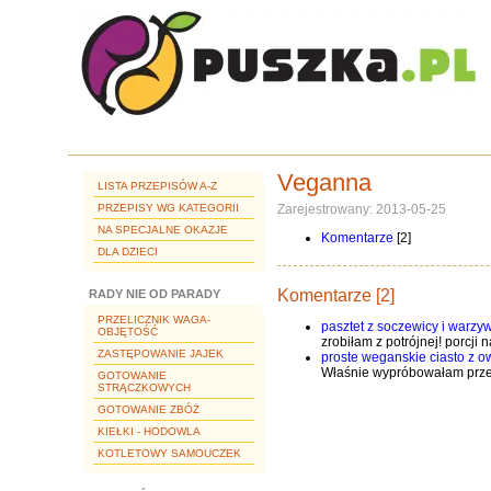
Veganna
LISTA PRZEPISÓW A-Z
PRZEPISY WG KATEGORII
Zarejestrowany: 2013-05-25
NA SPECJALNE OKAZJE
Komentarze
[2]
DLA DZIECI
Komentarze [2]
RADY NIE OD PARADY
PRZELICZNIK WAGA-
pasztet z soczewicy i warzy
OBJĘTOŚĆ
zrobiłam z potrójnej! porcji 
ZASTĘPOWANIE JAJEK
proste weganskie ciasto z 
Właśnie wypróbowałam przepi
GOTOWANIE
STRĄCZKOWYCH
GOTOWANIE ZBÓŻ
KIEŁKI - HODOWLA
KOTLETOWY SAMOUCZEK