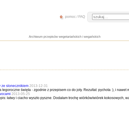
pomoc / FAQ
Archiwum przepisów wegetariańskich i wegańskich
w ze slonecznikiem
2013-12-31
na tegoroczne święta - zgodnie z przepisem co do joty. Rezultat: pychota :), i nawet
owocami
2013-05-25
s: łatwy i ciacho wyszło pyszne. Dodałam trochę wiórków/wiórek kokosowych, wan