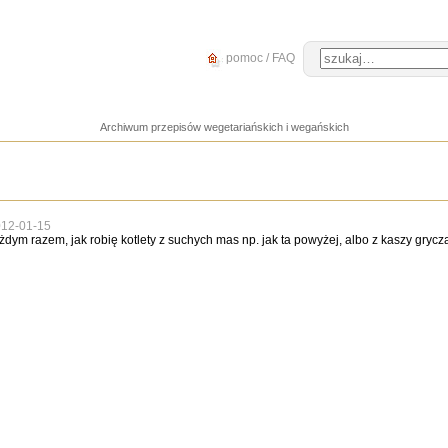
pomoc / FAQ
Archiwum przepisów wegetariańskich i wegańskich
12-01-15
ażdym razem, jak robię kotlety z suchych mas np. jak ta powyżej, albo z kaszy grycza