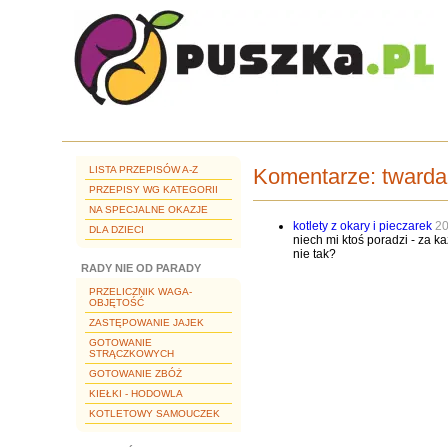
LISTA PRZEPISÓW A-Z
Komentarze:
twarda
PRZEPISY WG KATEGORII
NA SPECJALNE OKAZJE
kotlety z okary i pieczarek
20
DLA DZIECI
niech mi ktoś poradzi - za k
nie tak?
RADY NIE OD PARADY
PRZELICZNIK WAGA-
OBJĘTOŚĆ
ZASTĘPOWANIE JAJEK
GOTOWANIE
STRĄCZKOWYCH
GOTOWANIE ZBÓŻ
KIEŁKI - HODOWLA
KOTLETOWY SAMOUCZEK