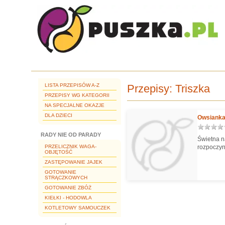
LISTA PRZEPISÓW A-Z
Przepisy:
Triszka
PRZEPISY WG KATEGORII
NA SPECJALNE OKAZJE
DLA DZIECI
Owsianka
RADY NIE OD PARADY
Świetna n
PRZELICZNIK WAGA-
rozpoczyn
OBJĘTOŚĆ
ZASTĘPOWANIE JAJEK
GOTOWANIE
STRĄCZKOWYCH
GOTOWANIE ZBÓŻ
KIEŁKI - HODOWLA
KOTLETOWY SAMOUCZEK