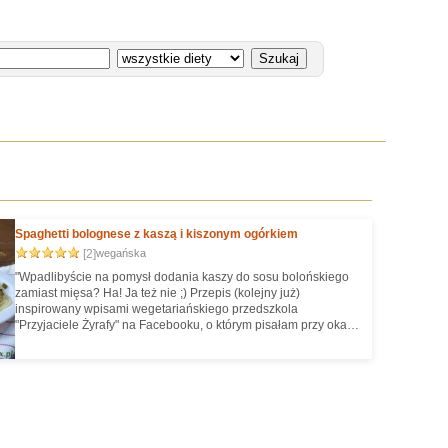
Spaghetti bolognese z kaszą i kiszonym ogórkiem
[2]
wegańska
"Wpadlibyście na pomysł dodania kaszy do sosu bolońskiego
zamiast mięsa? Ha! Ja też nie ;) Przepis (kolejny już)
inspirowany wpisami wegetariańskiego przedszkola
"Przyjaciele Żyrafy" na Facebooku, o którym pisałam przy okazji
przepisu na śmietanę słonecznikową. Ponownie zachęcam do
polubienia ich profilu, mają bardzo ciekawe menu."